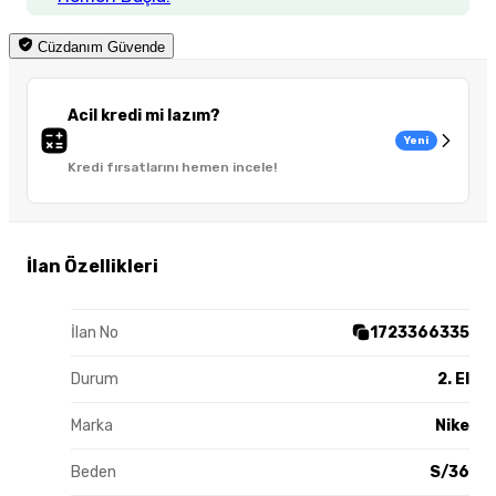
Cüzdanım Güvende
Acil kredi mi lazım?
Yeni
Kredi fırsatlarını hemen incele!
İlan Özellikleri
İlan No
1723366335
Durum
2. El
Marka
Nike
Beden
S/36