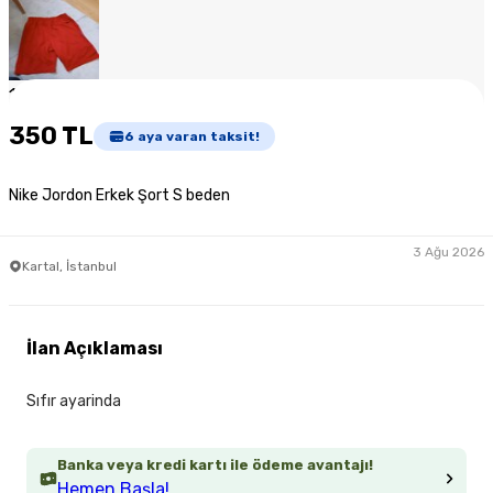
1
/
5
350 TL
6
aya varan taksit!
Nike Jordon Erkek Şort S beden
3 Ağu 2026
Kartal, İstanbul
İlan Açıklaması
Sıfır ayarinda
Banka veya kredi kartı ile ödeme avantajı!
Hemen Başla!