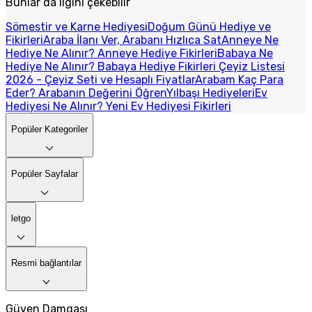
Bunlar da ilgini çekebilir
Sömestir ve Karne Hediyesi
Doğum Günü Hediye ve
Fikirleri
Araba İlanı Ver, Arabanı Hızlıca Sat
Anneye Ne
Hediye Ne Alınır? Anneye Hediye Fikirleri
Babaya Ne
Hediye Ne Alınır? Babaya Hediye Fikirleri
Çeyiz Listesi
2026 - Çeyiz Seti ve Hesaplı Fiyatlar
Arabam Kaç Para
Eder? Arabanın Değerini Öğren
Yılbaşı Hediyeleri
Ev
Hediyesi Ne Alınır? Yeni Ev Hediyesi Fikirleri
Popüler Kategoriler
Popüler Sayfalar
letgo
Resmi bağlantılar
Güven Damgası