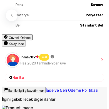
Renk
Kırmızı
Materyal
Polyester
Bel
Standart Bel
Güvenli Ödeme
Kolay İade
inms709
3.8
Haz 2020 tarihinden beri üye
Harita
İade ve Geri Ödeme Politikası
İlan ile ilgili şikayetim var
İlgini çekebilecek diğer ilanlar