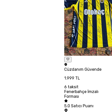
Cüzdanım
Güvende
1.999 TL
6
taksit
Fenerbahçe İmzalı
Forması
5.0
Satıcı Puanı