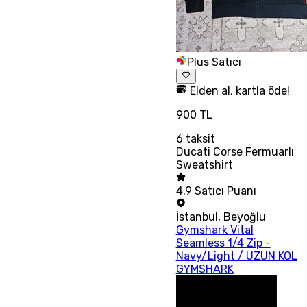
Plus Satıcı
Elden al, kartla öde!
900 TL
6
taksit
Ducati Corse Fermuarlı
Sweatshirt
4.9
Satıcı Puanı
İstanbul
,
Beyoğlu
Gymshark Vital
Seamless 1/4 Zip -
Navy/Light / UZUN KOL
GYMSHARK