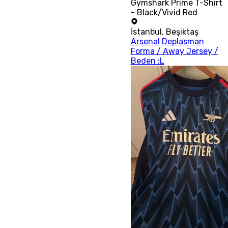
Gymshark Prime T-Shirt
- Black/Vivid Red
İstanbul
,
Beşiktaş
Arsenal Deplasman
Forma / Away Jersey /
Beden :L