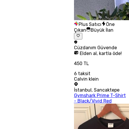
Plus Satıcı
Öne
Çıkan
Büyük İlan
Cüzdanım
Güvende
Elden al, kartla öde!
450 TL
6
taksit
Calvin klein
İstanbul
,
Sancaktepe
Gymshark Prime T-Shirt
- Black/Vivid Red