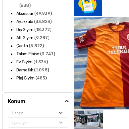
(
638
)
Aksesuar
(
49.939
)
Ayakkabı
(
33.823
)
Dış Giyim
(
18.372
)
Alt Giyim
(
9.287
)
Çanta
(
5.822
)
Takım Elbise
(
3.747
)
Ev Giyim
(
1.336
)
Damatlık
(
1.098
)
Plaj Giyim
(
485
)
Konum
İl seçin
İlçe seçin