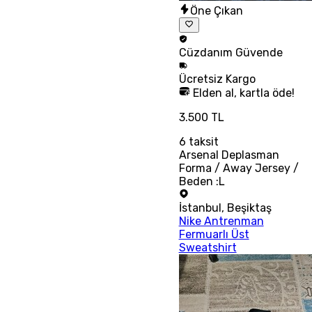
Öne Çıkan
Cüzdanım
Güvende
Ücretsiz
Kargo
Elden al, kartla öde!
3.500 TL
6
taksit
Arsenal Deplasman
Forma / Away Jersey /
Beden :L
İstanbul
,
Beşiktaş
Nike Antrenman
Fermuarlı Üst
Sweatshirt