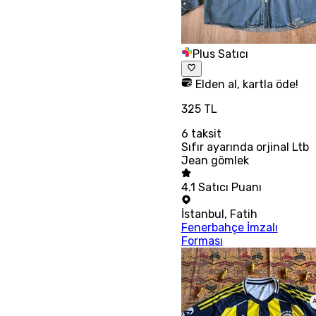
Plus Satıcı
Elden al, kartla öde!
325 TL
6
taksit
Sıfır ayarında orjinal Ltb
Jean gömlek
4.1
Satıcı Puanı
İstanbul
,
Fatih
Fenerbahçe İmzalı
Forması