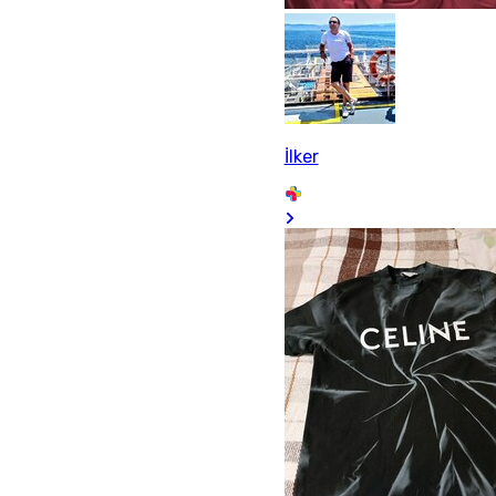
İlker