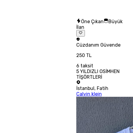
Öne Çıkan
Büyük
İlan
Cüzdanım
Güvende
250 TL
6
taksit
5 YILDIZLI OSİMHEN
TİŞÖRTLERİ
İstanbul
,
Fatih
Calvin klein