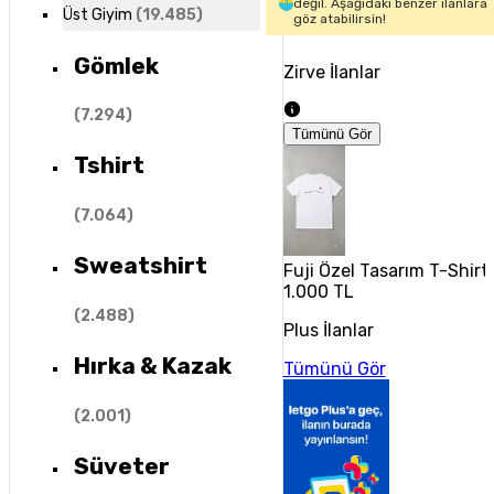
değil. Aşağıdaki benzer ilanlara
Üst Giyim
(
19.485
)
göz atabilirsin!
Gömlek
Zirve İlanlar
(
7.294
)
Tümünü Gör
Tshirt
(
7.064
)
Sweatshirt
Fuji Özel Tasarım T-Shirt 
1.000 TL
(
2.488
)
Plus İlanlar
Hırka & Kazak
Tümünü Gör
(
2.001
)
Süveter