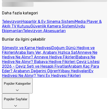
Daha fazla kategori
Televizyon
Hoparlör & Ev Sinema Sistemi
Media Player &
Akıllı TV Kutusu
Güvenlik Kamera Sistemi
Uydu
Ekipmanları
Televizyon Aksesuarları
Bunlar da ilgini çekebilir
Sömestir ve Karne Hediyesi
Doğum Günü Hediye ve
Fikirleri
Araba İlanı Ver, Arabanı Hızlıca Sat
Anneye Ne
Hediye Ne Alınır? Anneye Hediye Fikirleri
Babaya Ne
Hediye Ne Alınır? Babaya Hediye Fikirleri
Çeyiz Listesi
2026 - Çeyiz Seti ve Hesaplı Fiyatlar
Arabam Kaç Para
Eder? Arabanın Değerini Öğren
Yılbaşı Hediyeleri
Ev
Hediyesi Ne Alınır? Yeni Ev Hediyesi Fikirleri
Popüler Kategoriler
Popüler Sayfalar