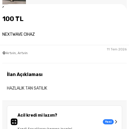
1
/
4
100 TL
NEXTWAVE CIHAZ
11 Tem 2026
Artvin, Artvin
İlan Açıklaması
HAZLALIK TAN SATILIK
Acil kredi mi lazım?
Yeni
Kredi fırsatlarını hemen incele!