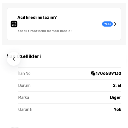
Acil kredi mi lazım?
Yeni
Kredi fırsatlarını hemen incele!
İlan Özellikleri
İlan No
1706589132
Durum
2. El
Marka
Diğer
Garanti
Yok