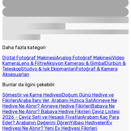
Daha fazla kategori
Dijital Fotoğraf Makinesi
Analog Fotoğraf Makinesi
Video
Kamera
Lens & Filtre
Aksiyon Kamerası & Gimbal
Dürbün &
Teleskop
Stüdyo & Işık Ekipmanları
Fotoğraf & Kamera
Aksesuarları
Bunlar da ilgini çekebilir
Sömestir ve Karne Hediyesi
Doğum Günü Hediye ve
Fikirleri
Araba İlanı Ver, Arabanı Hızlıca Sat
Anneye Ne
Hediye Ne Alınır? Anneye Hediye Fikirleri
Babaya Ne
Hediye Ne Alınır? Babaya Hediye Fikirleri
Çeyiz Listesi
2026 - Çeyiz Seti ve Hesaplı Fiyatlar
Arabam Kaç Para
Eder? Arabanın Değerini Öğren
Yılbaşı Hediyeleri
Ev
Hediyesi Ne Alınır? Yeni Ev Hediyesi Fikirleri