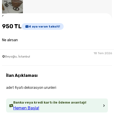
1
/
6
950 TL
4
aya varan taksit!
Ne alırsan
18 Tem 2026
Beyoğlu, İstanbul
İlan Açıklaması
adet fiyatı dekorasyon urunleri
Banka veya kredi kartı ile ödeme avantajı!
Hemen Başla!