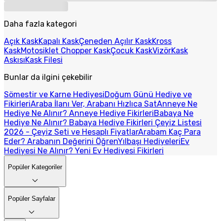
Daha fazla kategori
Açık Kask
Kapalı Kask
Çeneden Açılır Kask
Kross
Kask
Motosiklet Chopper Kask
Çocuk Kask
Vizör
Kask
Askısı
Kask Filesi
Bunlar da ilgini çekebilir
Sömestir ve Karne Hediyesi
Doğum Günü Hediye ve
Fikirleri
Araba İlanı Ver, Arabanı Hızlıca Sat
Anneye Ne
Hediye Ne Alınır? Anneye Hediye Fikirleri
Babaya Ne
Hediye Ne Alınır? Babaya Hediye Fikirleri
Çeyiz Listesi
2026 - Çeyiz Seti ve Hesaplı Fiyatlar
Arabam Kaç Para
Eder? Arabanın Değerini Öğren
Yılbaşı Hediyeleri
Ev
Hediyesi Ne Alınır? Yeni Ev Hediyesi Fikirleri
Popüler Kategoriler
Popüler Sayfalar