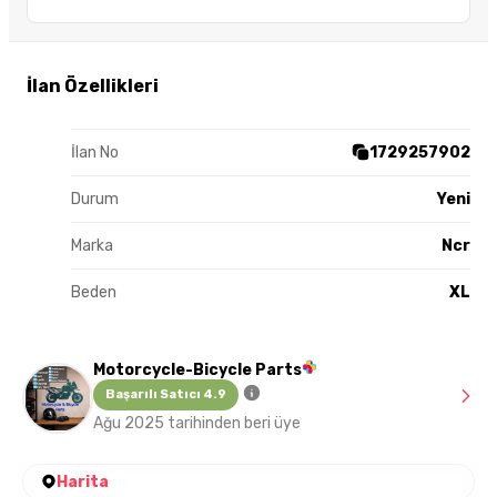
İlan Özellikleri
İlan No
1729257902
Durum
Yeni
Marka
Ncr
Beden
XL
Motorcycle-Bicycle Parts
Başarılı Satıcı 4.9
Ağu 2025 tarihinden beri üye
Harita