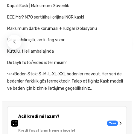
Kapalı Kask | Maksimum Güvenlik
ECE M69 M70 sertifikalı orijinal NCR kask!
Maksimum darbe koruması + rüzgar izolasyonu
Çıkarılabilir içlik, anti-fog vizor.
Kutulu, fıleli ambalajında
Detaylı foto/video ister misin?
↪↪Beden Stok: S-M-L-XL-XXL bedenler mevcut. Her seri de
bedenler farklılık göstermektedir. Talep ettiğiniz Kask modeli
ve beden için bizimle iletişime geçebilirsiniz..
Acil kredi mi lazım?
Yeni
Kredi fırsatlarını hemen incele!