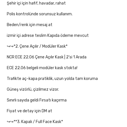
Şehir içi için hafif, havadar, rahat
Polis kontrolünde sorunsuz kullanım.
Beden/renk için mesaj at
izmir içi adrese teslim Kapıda ödeme mevcut
↪↪*2. Çene Açılır / Modüler Kask*
NCR ECE 22.06 Çene Açılır Kask | 2’si 1 Arada
ECE 22.06 belgeli modüler kask stokta!
Trafikte aç-kapa pratiklik, uzun yolda tam koruma
Güneş vizörlü, çizilmez vizor.
Sınırlı sayıda geldi Fırsatı kaçırma
Fiyat ve detay için DM at
↪↪**3. Kapalı / Full Face Kask*