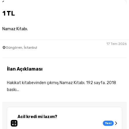
1
/
3
1 TL
Namaz Kitabı.
17 Tem 2026
Güngören, İstanbul
İlan Açıklaması
Hakikat kitabevinden çıkmış Namaz Kitabı. 192 sayfa. 2018
baskı...
Acil kredi mi lazım?
Yeni