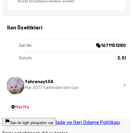
Kredi fırsatlarını hemen incele!
İlan Özellikleri
İlan No
1671151280
Durum
2. El
fahrenayt34
Mar 2017 tarihinden beri üye
Harita
İade ve Geri Ödeme Politikası
İlan ile ilgili şikayetim var