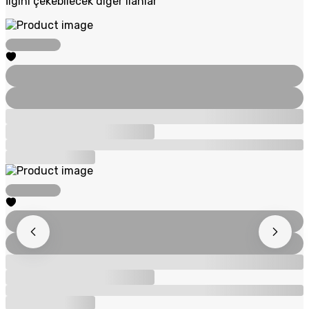
İlgini çekebilecek diğer ilanlar