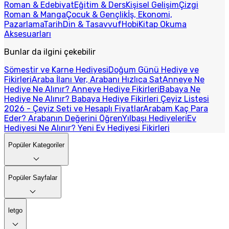
Roman & Edebiyat
Eğitim & Ders
Kişisel Gelişim
Çizgi
Roman & Manga
Çocuk & Gençlik
İş, Ekonomi,
Pazarlama
Tarih
Din & Tasavvuf
Hobi
Kitap Okuma
Aksesuarları
Bunlar da ilgini çekebilir
Sömestir ve Karne Hediyesi
Doğum Günü Hediye ve
Fikirleri
Araba İlanı Ver, Arabanı Hızlıca Sat
Anneye Ne
Hediye Ne Alınır? Anneye Hediye Fikirleri
Babaya Ne
Hediye Ne Alınır? Babaya Hediye Fikirleri
Çeyiz Listesi
2026 - Çeyiz Seti ve Hesaplı Fiyatlar
Arabam Kaç Para
Eder? Arabanın Değerini Öğren
Yılbaşı Hediyeleri
Ev
Hediyesi Ne Alınır? Yeni Ev Hediyesi Fikirleri
Popüler Kategoriler
Popüler Sayfalar
letgo