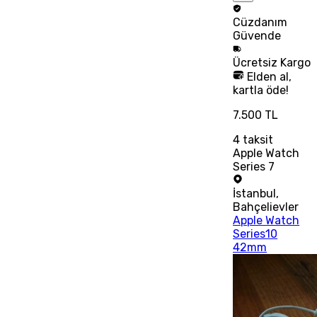
Cüzdanım
Güvende
Ücretsiz
Kargo
Elden al,
kartla öde!
7.500 TL
4
taksit
Apple Watch
Series 7
İstanbul
,
Bahçelievler
Apple Watch
Series10
42mm