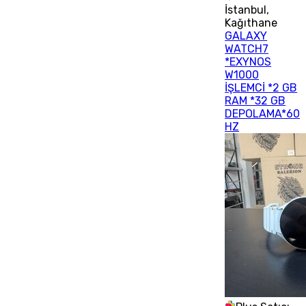
İstanbul
,
Kağıthane
GALAXY
WATCH7
*EXYNOS
W1000
İŞLEMCİ *2 GB
RAM *32 GB
DEPOLAMA*60
HZ