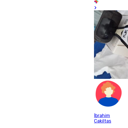
İbrahim
Cakiltas