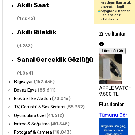
Aradığın ilan artık
Akıllı Saat
yayında değil.
Aşağıdaki benzer
ilanlara göz
(
17.642
)
atabilirsin!
Akıllı Bileklik
Zirve İlanlar
(
1.263
)
Tümünü Gör
Sanal Gerçeklik Gözlüğü
(
1.064
)
Bilgisayar
(
152.435
)
APPLE WATCH 
Beyaz Eşya
(
85.611
)
9.500 TL
Elektrikli Ev Aletleri
(
70.016
)
Plus İlanlar
TV, Görüntü & Ses Sistemi
(
55.352
)
Tümünü Gör
Oyunculara Özel
(
41.612
)
Isıtma & Soğutma
(
40.545
)
Fotoğraf & Kamera
(
18.043
)