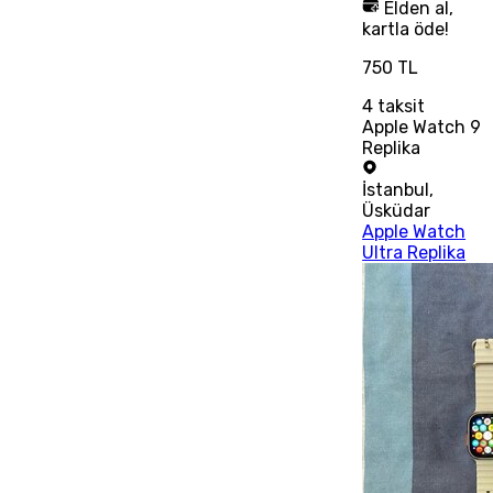
Elden al,
kartla öde!
750 TL
4
taksit
Apple Watch 9
Replika
İstanbul
,
Üsküdar
Apple Watch
Ultra Replika