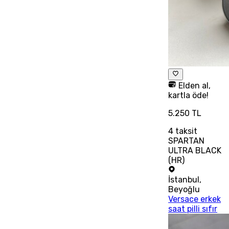
Elden al,
kartla öde!
5.250 TL
4
taksit
SPARTAN
ULTRA BLACK
(HR)
İstanbul
,
Beyoğlu
Versace erkek
saat pilli sıfır