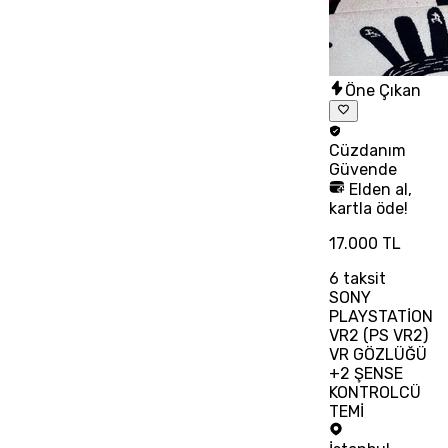
Öne Çıkan
Cüzdanım
Güvende
Elden al,
kartla öde!
17.000 TL
6
taksit
SONY
PLAYSTATİON
VR2 (PS VR2)
VR GÖZLÜĞÜ
+2 ŞENSE
KONTROLCÜ
TEMİ