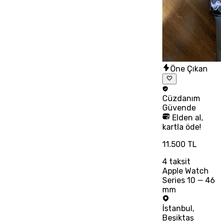
Öne Çıkan
Cüzdanım
Güvende
Elden al,
kartla öde!
11.500 TL
4
taksit
Apple Watch
Series 10 — 46
mm
İstanbul
,
Beşiktaş