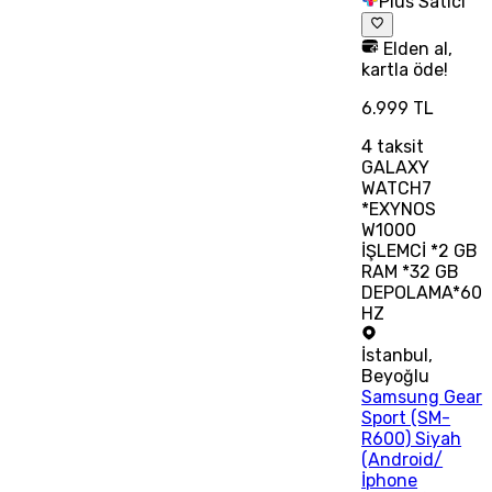
Plus Satıcı
Elden al,
kartla öde!
6.999 TL
4
taksit
GALAXY
WATCH7
*EXYNOS
W1000
İŞLEMCİ *2 GB
RAM *32 GB
DEPOLAMA*60
HZ
İstanbul
,
Beyoğlu
Samsung Gear
Sport (SM-
R600) Siyah
(Android/
İphone