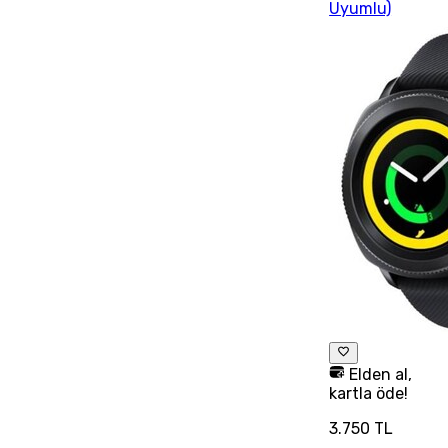
Uyumlu)
Elden al,
kartla öde!
3.750 TL