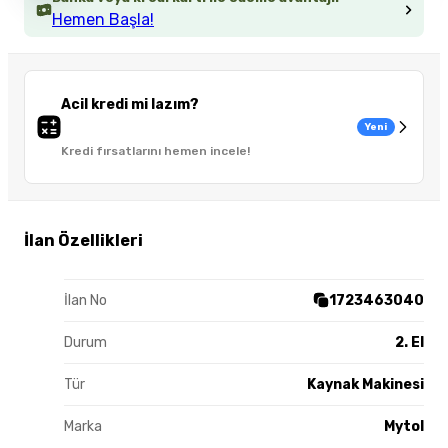
Hemen Başla!
Acil kredi mi lazım?
Yeni
Kredi fırsatlarını hemen incele!
İlan Özellikleri
İlan No
1723463040
Durum
2. El
Tür
Kaynak Makinesi
Marka
Mytol