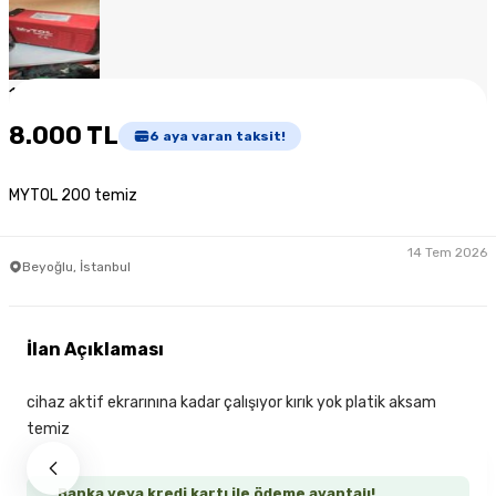
1
/
7
8.000 TL
6
aya varan taksit!
MYTOL 200 temiz
14 Tem 2026
Beyoğlu, İstanbul
İlan Açıklaması
cihaz aktif ekrarınına kadar çalışıyor kırık yok platik aksam
temiz
Banka veya kredi kartı ile ödeme avantajı!