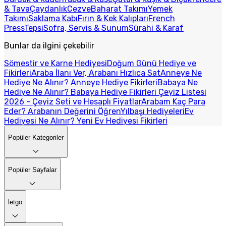
& Tava
Çaydanlık
Cezve
Baharat Takımı
Yemek
Takımı
Saklama Kabı
Fırın & Kek Kalıpları
French
Press
Tepsi
Sofra, Servis & Sunum
Sürahi & Karaf
Bunlar da ilgini çekebilir
Sömestir ve Karne Hediyesi
Doğum Günü Hediye ve
Fikirleri
Araba İlanı Ver, Arabanı Hızlıca Sat
Anneye Ne
Hediye Ne Alınır? Anneye Hediye Fikirleri
Babaya Ne
Hediye Ne Alınır? Babaya Hediye Fikirleri
Çeyiz Listesi
2026 - Çeyiz Seti ve Hesaplı Fiyatlar
Arabam Kaç Para
Eder? Arabanın Değerini Öğren
Yılbaşı Hediyeleri
Ev
Hediyesi Ne Alınır? Yeni Ev Hediyesi Fikirleri
Popüler Kategoriler
Popüler Sayfalar
letgo