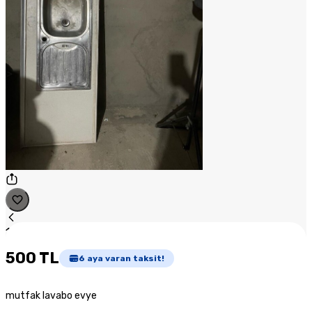
1
/
1
500 TL
6
aya varan taksit!
mutfak lavabo evye