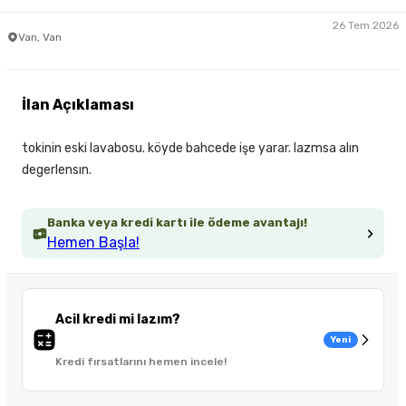
26 Tem 2026
Van, Van
İlan Açıklaması
tokinin eski lavabosu. köyde bahcede işe yarar. lazmsa alın
degerlensın.
Banka veya kredi kartı ile ödeme avantajı!
Hemen Başla!
Acil kredi mi lazım?
Yeni
Kredi fırsatlarını hemen incele!