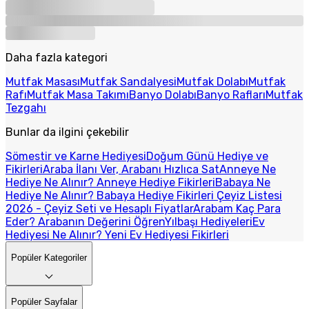
Daha fazla kategori
Mutfak Masası
Mutfak Sandalyesi
Mutfak Dolabı
Mutfak
Rafı
Mutfak Masa Takımı
Banyo Dolabı
Banyo Rafları
Mutfak
Tezgahı
Bunlar da ilgini çekebilir
Sömestir ve Karne Hediyesi
Doğum Günü Hediye ve
Fikirleri
Araba İlanı Ver, Arabanı Hızlıca Sat
Anneye Ne
Hediye Ne Alınır? Anneye Hediye Fikirleri
Babaya Ne
Hediye Ne Alınır? Babaya Hediye Fikirleri
Çeyiz Listesi
2026 - Çeyiz Seti ve Hesaplı Fiyatlar
Arabam Kaç Para
Eder? Arabanın Değerini Öğren
Yılbaşı Hediyeleri
Ev
Hediyesi Ne Alınır? Yeni Ev Hediyesi Fikirleri
Popüler Kategoriler
Popüler Sayfalar