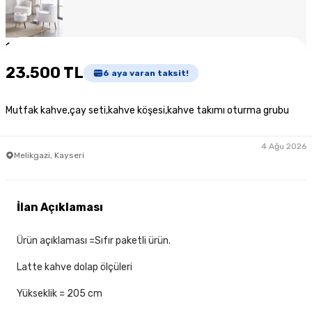
1
/
3
23.500 TL
6
aya varan taksit!
Mutfak kahve,çay seti,kahve köşesi,kahve takımı oturma grubu
4 Ağu 2026
Melikgazi, Kayseri
İlan Açıklaması
Ürün açıklaması =Sıfır paketli ürün.
Latte kahve dolap ölçüleri
Yükseklik = 205 cm