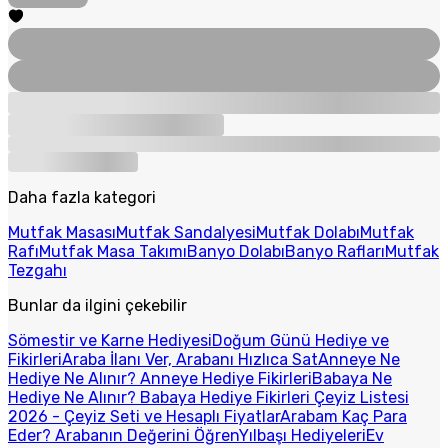
Daha fazla kategori
Mutfak Masası
Mutfak Sandalyesi
Mutfak Dolabı
Mutfak
Rafı
Mutfak Masa Takımı
Banyo Dolabı
Banyo Rafları
Mutfak
Tezgahı
Bunlar da ilgini çekebilir
Sömestir ve Karne Hediyesi
Doğum Günü Hediye ve
Fikirleri
Araba İlanı Ver, Arabanı Hızlıca Sat
Anneye Ne
Hediye Ne Alınır? Anneye Hediye Fikirleri
Babaya Ne
Hediye Ne Alınır? Babaya Hediye Fikirleri
Çeyiz Listesi
2026 - Çeyiz Seti ve Hesaplı Fiyatlar
Arabam Kaç Para
Eder? Arabanın Değerini Öğren
Yılbaşı Hediyeleri
Ev