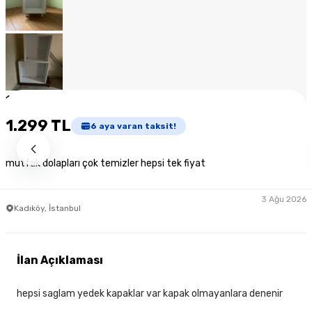
1
/
8
1.299 TL
6
aya varan taksit!
mutfak dolapları çok temizler hepsi tek fiyat
3 Ağu 2026
Kadıköy, İstanbul
İlan Açıklaması
hepsi saglam yedek kapaklar var kapak olmayanlara denenir