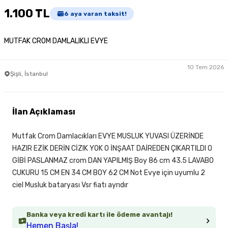
1.100 TL
6
aya varan taksit!
MUTFAK CROM DAMLALIKLI EVYE
10 Tem 2026
Şişli, İstanbul
İlan Açıklaması
Mutfak Crom Damlacıkları EVYE MUSLUK YUVASI ÜZERİNDE
HAZIR EZİK DERİN CİZIK YOK O İNŞAAT DAİREDEN ÇIKARTILDI O
GİBİ PASLANMAZ crom DAN YAPILMIŞ Boy 86 cm 43.5 LAVABO
CUKURU 15 CM EN 34 CM BOY 62 CM Not Evye için uyumlu 2
ciel Musluk bataryası Vsr fiatı ayrıdır
Banka veya kredi kartı ile ödeme avantajı!
Hemen Başla!