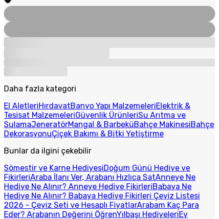
Daha fazla kategori
El Aletleri
Hırdavat
Banyo Yapı Malzemeleri
Elektrik &
Tesisat Malzemeleri
Güvenlik Ürünleri
Su Arıtma ve
Sulama
Jeneratör
Mangal & Barbekü
Bahçe Makinesi
Bahçe
Dekorasyonu
Çiçek Bakımı & Bitki Yetiştirme
Bunlar da ilgini çekebilir
Sömestir ve Karne Hediyesi
Doğum Günü Hediye ve
Fikirleri
Araba İlanı Ver, Arabanı Hızlıca Sat
Anneye Ne
Hediye Ne Alınır? Anneye Hediye Fikirleri
Babaya Ne
Hediye Ne Alınır? Babaya Hediye Fikirleri
Çeyiz Listesi
2026 - Çeyiz Seti ve Hesaplı Fiyatlar
Arabam Kaç Para
Eder? Arabanın Değerini Öğren
Yılbaşı Hediyeleri
Ev