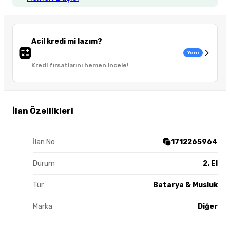
Acil kredi mi lazım?
Yeni
Kredi fırsatlarını hemen incele!
İlan Özellikleri
İlan No
1712265964
Durum
2. El
Tür
Batarya & Musluk
Marka
Diğer