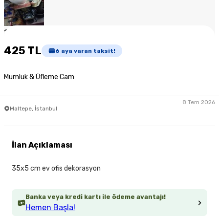
1
/
6
425 TL
6
aya varan taksit!
Mumluk & Üfleme Cam
8 Tem 2026
Maltepe, İstanbul
İlan Açıklaması
35x5 cm ev ofis dekorasyon
Banka veya kredi kartı ile ödeme avantajı!
Hemen Başla!