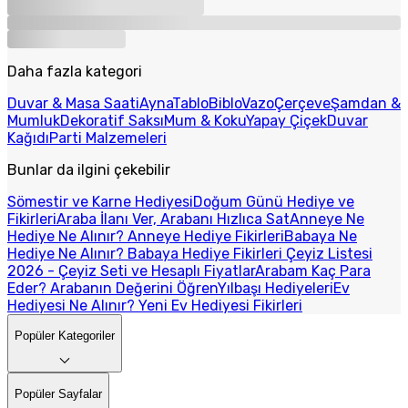
Daha fazla kategori
Duvar & Masa Saati
Ayna
Tablo
Biblo
Vazo
Çerçeve
Şamdan &
Mumluk
Dekoratif Saksı
Mum & Koku
Yapay Çiçek
Duvar
Kağıdı
Parti Malzemeleri
Bunlar da ilgini çekebilir
Sömestir ve Karne Hediyesi
Doğum Günü Hediye ve
Fikirleri
Araba İlanı Ver, Arabanı Hızlıca Sat
Anneye Ne
Hediye Ne Alınır? Anneye Hediye Fikirleri
Babaya Ne
Hediye Ne Alınır? Babaya Hediye Fikirleri
Çeyiz Listesi
2026 - Çeyiz Seti ve Hesaplı Fiyatlar
Arabam Kaç Para
Eder? Arabanın Değerini Öğren
Yılbaşı Hediyeleri
Ev
Hediyesi Ne Alınır? Yeni Ev Hediyesi Fikirleri
Popüler Kategoriler
Popüler Sayfalar