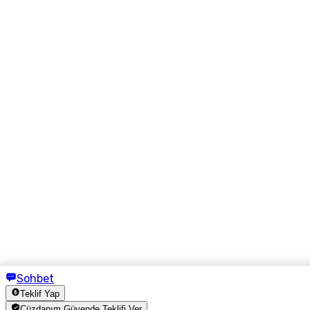
Sohbet
Teklif Yap
Cüzdanım Güvende Teklifi Ver