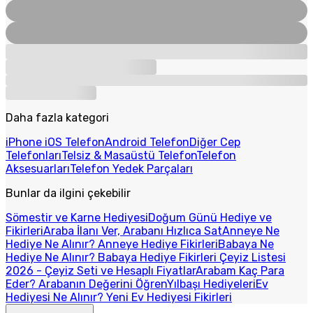
Daha fazla kategori
iPhone iOS Telefon
Android Telefon
Diğer Cep
Telefonları
Telsiz & Masaüstü Telefon
Telefon
Aksesuarları
Telefon Yedek Parçaları
Bunlar da ilgini çekebilir
Sömestir ve Karne Hediyesi
Doğum Günü Hediye ve
Fikirleri
Araba İlanı Ver, Arabanı Hızlıca Sat
Anneye Ne
Hediye Ne Alınır? Anneye Hediye Fikirleri
Babaya Ne
Hediye Ne Alınır? Babaya Hediye Fikirleri
Çeyiz Listesi
2026 - Çeyiz Seti ve Hesaplı Fiyatlar
Arabam Kaç Para
Eder? Arabanın Değerini Öğren
Yılbaşı Hediyeleri
Ev
Hediyesi Ne Alınır? Yeni Ev Hediyesi Fikirleri