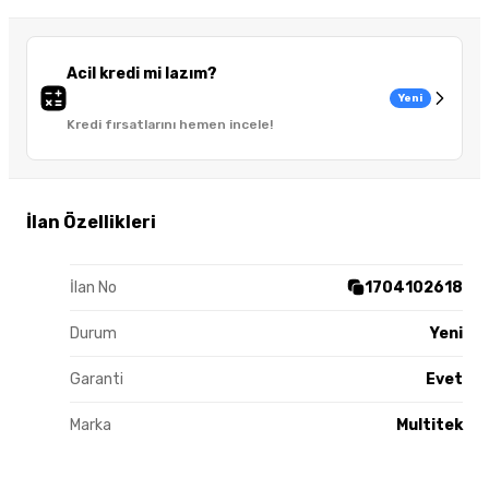
Acil kredi mi lazım?
Yeni
Kredi fırsatlarını hemen incele!
İlan Özellikleri
İlan No
1704102618
Durum
Yeni
Garanti
Evet
Marka
Multitek