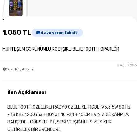
1
/
3
1.050 TL
4
aya varan taksit!
MUHTEŞEM GÖRÜNÜMLÜ RGB IŞIKLI BLUETOOTH HOPARLÖR
6 Ağu 2026
Yusufeli, Artvin
İlan Açıklaması
BLUETOOTH ÖZELLİKLİ RADYO ÖZELLİKLİ RGBLİ V5.3 5W 80 Hz
- 18 KHz 1200 maH BOYUT 10 -24 + 10 CM EVİNİZDE, KAMPTA,
BAHÇEDE... GÖRSELLİĞİ , SESİ VE IŞIĞI İLE SİZE ŞIKLIK
GETİRECEK BİR ÜRÜNDÜR...