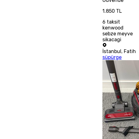
Güvende
1.850 TL
6
taksit
kenwood
sebze meyve
sikacagi
İstanbul
,
Fatih
süpürge