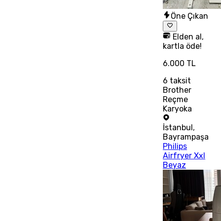
Öne Çıkan
Elden al,
kartla öde!
6.000 TL
6
taksit
Brother
Reçme
Karyoka
İstanbul
,
Bayrampaşa
Philips
Airfryer Xxl
Beyaz