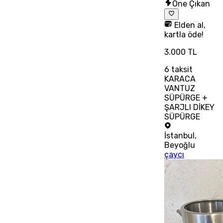
Öne Çıkan
Elden al,
kartla öde!
3.000 TL
6
taksit
KARACA
VANTUZ
SÜPÜRGE +
ŞARJLI DİKEY
SÜPÜRGE
İstanbul
,
Beyoğlu
çaycı