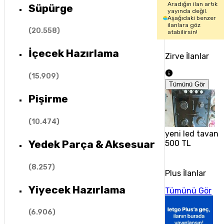
Aradığın ilan artık
Süpürge
yayında değil.
Aşağıdaki benzer
ilanlara göz
(
20.558
)
atabilirsin!
İçecek Hazırlama
Zirve İlanlar
(
15.909
)
Tümünü Gör
Pişirme
(
10.474
)
yeni led tavan 
Yedek Parça & Aksesuar
500 TL
(
8.257
)
Plus İlanlar
Yiyecek Hazırlama
Tümünü Gör
(
6.906
)