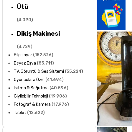
Ütü
(
4.090
)
Dikiş Makinesi
(
3.729
)
Bilgisayar
(
152.526
)
Beyaz Eşya
(
85.711
)
TV, Görüntü & Ses Sistemi
(
55.224
)
Oyunculara Özel
(
41.694
)
Isıtma & Soğutma
(
40.596
)
Giyilebilir Teknoloji
(
19.906
)
Fotoğraf & Kamera
(
17.976
)
Tablet
(
12.622
)