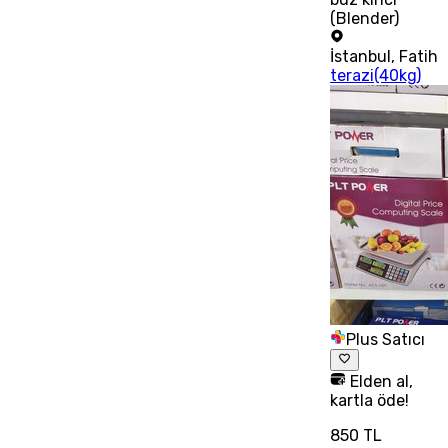
(Blender)
İstanbul
,
Fatih
terazi(40kg)
Plus Satıcı
Elden al,
kartla öde!
850 TL