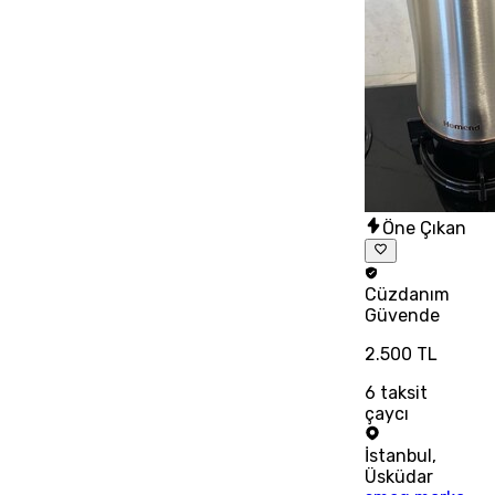
Öne Çıkan
Cüzdanım
Güvende
2.500 TL
6
taksit
çaycı
İstanbul
,
Üsküdar