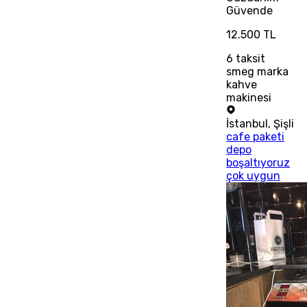
Güvende
12.500 TL
6
taksit
smeg marka
kahve
makinesi
İstanbul
,
Şişli
cafe paketi
depo
boşaltıyoruz
çok uygun