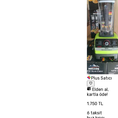
Plus Satıcı
Elden al,
kartla öde!
1.750 TL
6
taksit
buz kırıcı