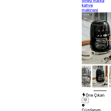
smeg marka
kahve
makinesi
Öne Çıkan
Cüzdanım