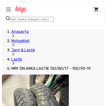
Anasayfa
Motosiklet
Jant & Lastik
Lastik
MRF ÖN ARKA LASTİK 130/80/17 - 100/90-19