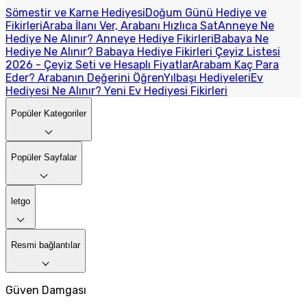
Sömestir ve Karne Hediyesi
Doğum Günü Hediye ve
Fikirleri
Araba İlanı Ver, Arabanı Hızlıca Sat
Anneye Ne
Hediye Ne Alınır? Anneye Hediye Fikirleri
Babaya Ne
Hediye Ne Alınır? Babaya Hediye Fikirleri
Çeyiz Listesi
2026 - Çeyiz Seti ve Hesaplı Fiyatlar
Arabam Kaç Para
Eder? Arabanın Değerini Öğren
Yılbaşı Hediyeleri
Ev
Hediyesi Ne Alınır? Yeni Ev Hediyesi Fikirleri
Popüler Kategoriler
Popüler Sayfalar
letgo
Resmi bağlantılar
Güven Damgası