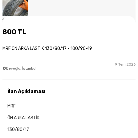
1
/
6
800 TL
MRF ÖN ARKA LASTİK 130/80/17 - 100/90-19
9 Tem 2026
Beyoğlu, İstanbul
İlan Açıklaması
MRF
ÖN ARKA LASTİK
130/80/17