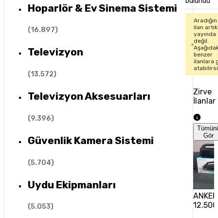
bulundu
Hoparlör & Ev Sinema Sistemi
Aradığın
ilan artık
(
16.897
)
yayında
değil.
Aşağıdak
Televizyon
benzer
ilanlara 
atabilirs
(
13.572
)
Zirve
Televizyon Aksesuarları
İlanlar
(
9.396
)
Tümün
Gör
Güvenlik Kamera Sistemi
(
5.704
)
Uydu Ekipmanları
ANKER
12.500
(
5.053
)