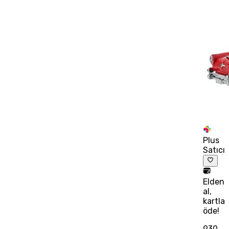
Plus
Satıcı
Elden
al,
kartla
öde!
930