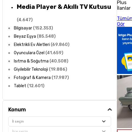
Plus
Media Player & Akıllı TV Kutusu
İlanlar
Tümü
(
4.647
)
Gör
Bilgisayar
(
152.353
)
Beyaz Eşya
(
85.548
)
Elektrikli Ev Aletleri
(
69.860
)
Oyunculara Özel
(
41.659
)
Isıtma & Soğutma
(
40.508
)
Giyilebilir Teknoloji
(
19.886
)
Fotoğraf & Kamera
(
17.987
)
Tablet
(
12.601
)
Konum
İl seçin
İlçe seçin