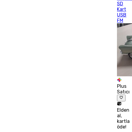
SD
Kart
USB
FM
Plus
Satıcı
Elden
al,
kartla
öde!