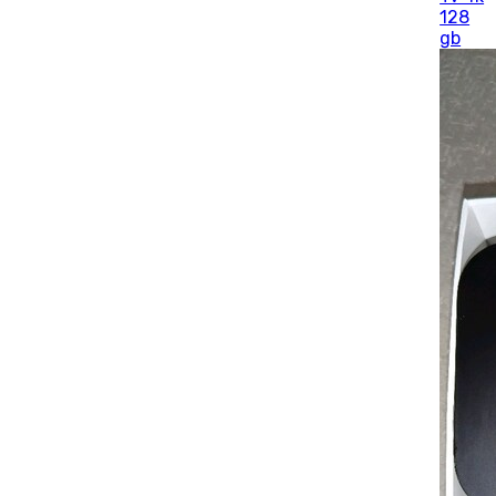
128
gb