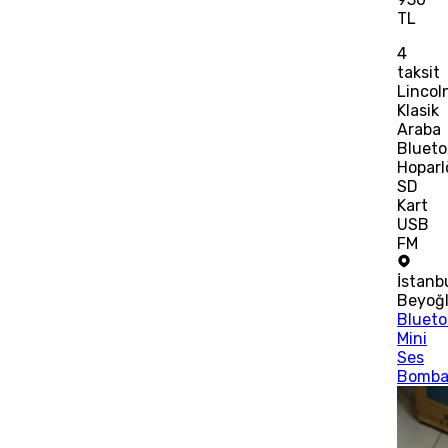
TL
4
taksit
Lincol
Klasik
Araba
Blueto
Hoparl
SD
Kart
USB
FM
İstanb
Beyoğ
Blueto
Mini
Ses
Bomba