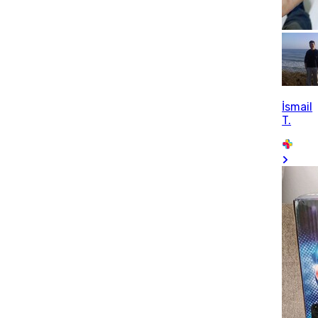
İsmail
T.