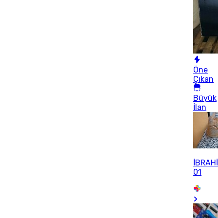
Öne
Çıkan
Büyük
İlan
İBRAH
01