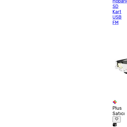
Hoparl
SD
Kart
USB
FM
Plus
Satıcı