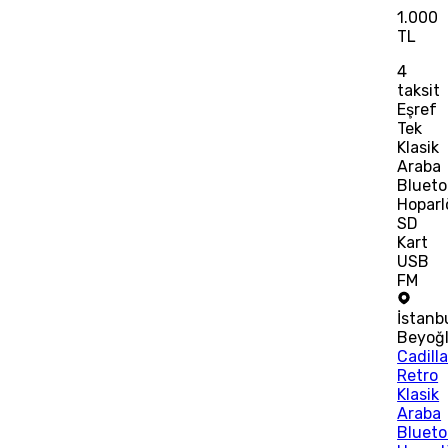
1.000
TL
4
taksit
Eşref
Tek
Klasik
Araba
Blueto
Hoparl
SD
Kart
USB
FM
İstanb
Beyoğ
Cadill
Retro
Klasik
Araba
Blueto