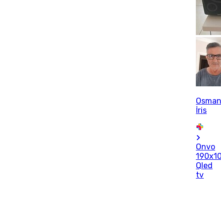
Osma
İris
Onvo
190x1
Qled
tv