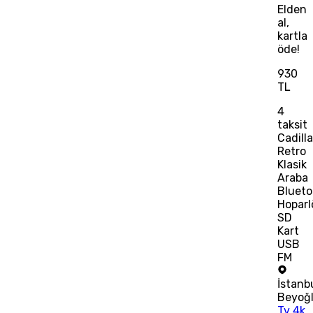
Elden
al,
kartla
öde!
930
TL
4
taksit
Cadill
Retro
Klasik
Araba
Blueto
Hoparl
SD
Kart
USB
FM
İstanb
Beyoğ
Tv 4k