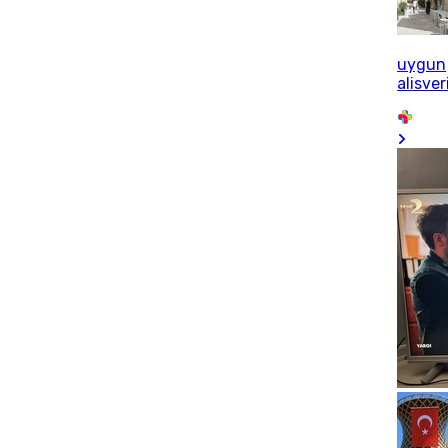
uygun
alisver