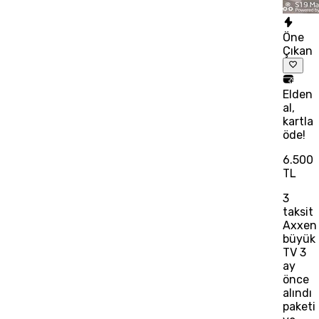
Öne
Çıkan
Elden
al,
kartla
öde!
6.500
TL
3
taksit
Axxen
büyük
TV 3
ay
önce
alındı
paketi