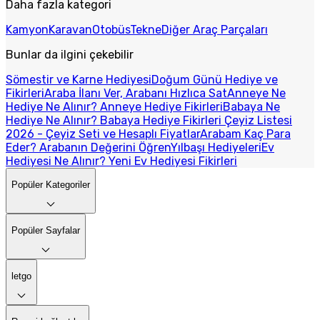
Daha fazla kategori
Kamyon
Karavan
Otobüs
Tekne
Diğer Araç Parçaları
Bunlar da ilgini çekebilir
Sömestir ve Karne Hediyesi
Doğum Günü Hediye ve
Fikirleri
Araba İlanı Ver, Arabanı Hızlıca Sat
Anneye Ne
Hediye Ne Alınır? Anneye Hediye Fikirleri
Babaya Ne
Hediye Ne Alınır? Babaya Hediye Fikirleri
Çeyiz Listesi
2026 - Çeyiz Seti ve Hesaplı Fiyatlar
Arabam Kaç Para
Eder? Arabanın Değerini Öğren
Yılbaşı Hediyeleri
Ev
Hediyesi Ne Alınır? Yeni Ev Hediyesi Fikirleri
Popüler Kategoriler
Popüler Sayfalar
letgo