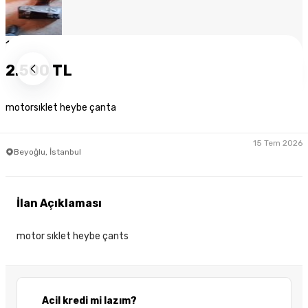
1
/
8
2.500 TL
motorsıklet heybe çanta
15 Tem 2026
Beyoğlu, İstanbul
İlan Açıklaması
motor sıklet heybe çants
Acil kredi mi lazım?