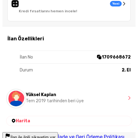
Yeni
Kredi fırsatlarını hemen incele!
İlan Özellikleri
İlan No
1709668672
Durum
2. El
Yüksel Kaplan
Tem 2019 tarihinden beri üye
Harita
İade ve Geri Ödeme Politikası
İlan ile ilgili şikayetim var