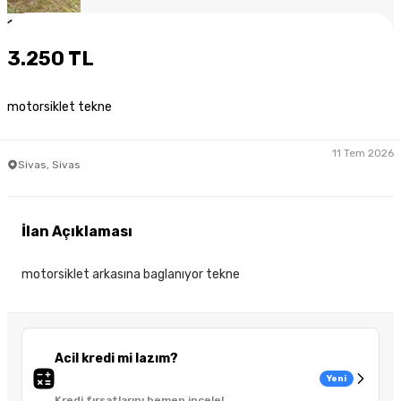
1
/
4
3.250 TL
motorsiklet tekne
11 Tem 2026
Sivas, Sivas
İlan Açıklaması
motorsiklet arkasına baglanıyor tekne
Acil kredi mi lazım?
Yeni
Kredi fırsatlarını hemen incele!