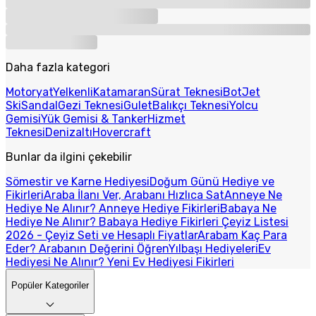
Daha fazla kategori
Motoryat
Yelkenli
Katamaran
Sürat Teknesi
Bot
Jet
Ski
Sandal
Gezi Teknesi
Gulet
Balıkçı Teknesi
Yolcu
Gemisi
Yük Gemisi & Tanker
Hizmet
Teknesi
Denizaltı
Hovercraft
Bunlar da ilgini çekebilir
Sömestir ve Karne Hediyesi
Doğum Günü Hediye ve
Fikirleri
Araba İlanı Ver, Arabanı Hızlıca Sat
Anneye Ne
Hediye Ne Alınır? Anneye Hediye Fikirleri
Babaya Ne
Hediye Ne Alınır? Babaya Hediye Fikirleri
Çeyiz Listesi
2026 - Çeyiz Seti ve Hesaplı Fiyatlar
Arabam Kaç Para
Eder? Arabanın Değerini Öğren
Yılbaşı Hediyeleri
Ev
Hediyesi Ne Alınır? Yeni Ev Hediyesi Fikirleri
Popüler Kategoriler