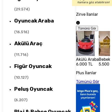
ilanlara göz atabilirsin!
(
29.574
)
Zirve İlanlar
Oyuncak Araba
Tümünü Gör
(
16.516
)
Akülü Araç
(
11.716
)
Akülü Araba
Bebek 
6.000 TL
5.500 
Figür Oyuncak
Plus İlanlar
(
10.127
)
Tümünü Gör
Peluş Oyuncak
(
6.207
)
Plaj & Bahçe Oyuncak