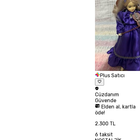
Plus Satıcı
Cüzdanım
Güvende
Elden al, kartla
öde!
2.300 TL
6
taksit