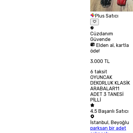
Plus Satıcı
Cüzdanım
Güvende
Elden al, kartla
öde!
3.000 TL
6
taksit
OYUNCAK
DEKORLUK KLASİK
ARABALAR11
ADET 3 TANESİ
PİLLİ
4.5
Başarılı Satıcı
İstanbul
,
Beyoğlu
parksan bir adet