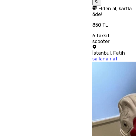
Elden al, kartla
öde!
850 TL
6
taksit
scooter
İstanbul
,
Fatih
sallanan at