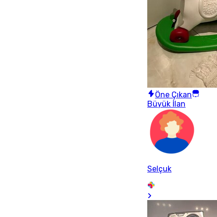
Öne Çıkan
Büyük İlan
Selçuk