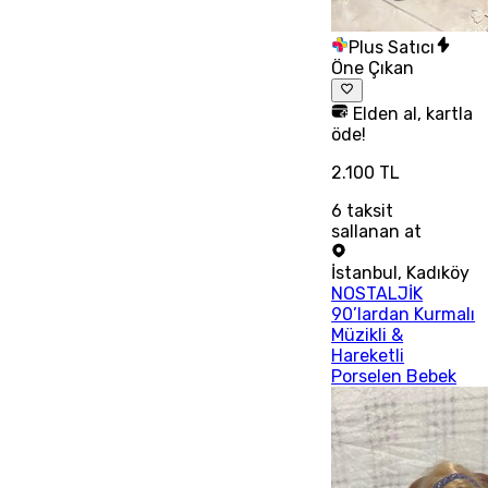
Plus Satıcı
Öne Çıkan
Elden al, kartla
öde!
2.100 TL
6
taksit
sallanan at
İstanbul
,
Kadıköy
NOSTALJİK
90’lardan Kurmalı
Müzikli &
Hareketli
Porselen Bebek