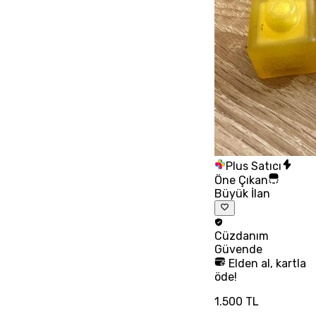
Plus Satıcı
Öne Çıkan
Büyük İlan
Cüzdanım
Güvende
Elden al, kartla
öde!
1.500 TL