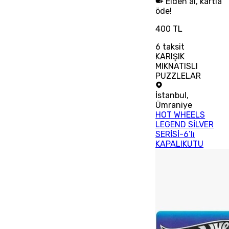
Elden al, kartla
öde!
400 TL
6
taksit
KARIŞIK
MIKNATISLI
PUZZLELAR
İstanbul
,
Ümraniye
HOT WHEELS
LEGEND SİLVER
SERİSİ-6’lı
KAPALIKUTU