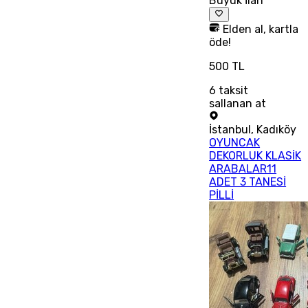
Büyük İlan
Elden al, kartla
öde!
500 TL
6
taksit
sallanan at
İstanbul
,
Kadıköy
OYUNCAK
DEKORLUK KLASİK
ARABALAR11
ADET 3 TANESİ
PİLLİ