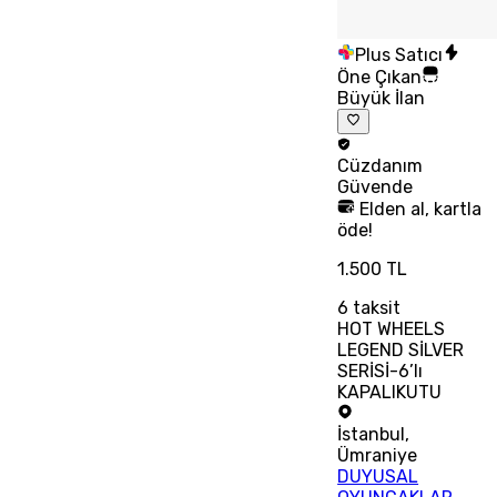
Plus Satıcı
Öne Çıkan
Büyük İlan
Cüzdanım
Güvende
Elden al, kartla
öde!
1.500 TL
6
taksit
HOT WHEELS
LEGEND SİLVER
SERİSİ-6’lı
KAPALIKUTU
İstanbul
,
Ümraniye
DUYUSAL