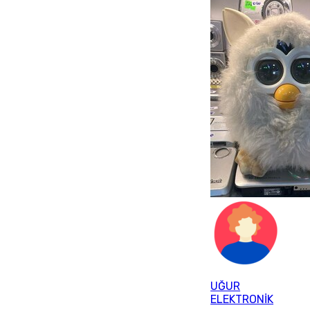
UĞUR
ELEKTRONİK