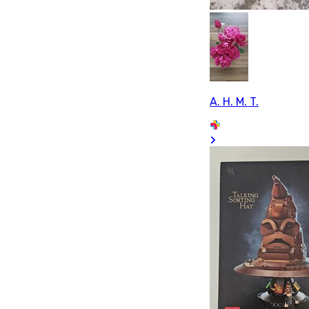
A. H. M. T.