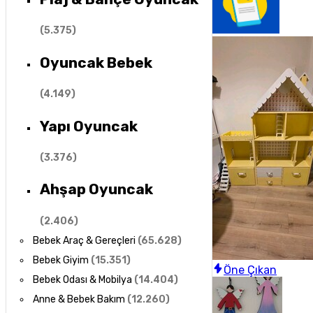
(
5.375
)
Oyuncak Bebek
(
4.149
)
Yapı Oyuncak
(
3.376
)
Ahşap Oyuncak
(
2.406
)
Bebek Araç & Gereçleri
(
65.628
)
Bebek Giyim
(
15.351
)
Öne Çıkan
Bebek Odası & Mobilya
(
14.404
)
Anne & Bebek Bakım
(
12.260
)