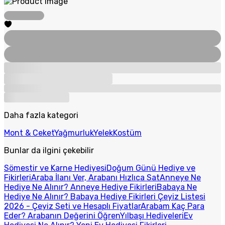
Daha fazla kategori
Mont & Ceket
Yağmurluk
Yelek
Kostüm
Bunlar da ilgini çekebilir
Sömestir ve Karne Hediyesi
Doğum Günü Hediye ve
Fikirleri
Araba İlanı Ver, Arabanı Hızlıca Sat
Anneye Ne
Hediye Ne Alınır? Anneye Hediye Fikirleri
Babaya Ne
Hediye Ne Alınır? Babaya Hediye Fikirleri
Çeyiz Listesi
2026 - Çeyiz Seti ve Hesaplı Fiyatlar
Arabam Kaç Para
Eder? Arabanın Değerini Öğren
Yılbaşı Hediyeleri
Ev