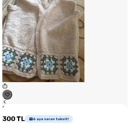
1
/
1
300 TL
6
aya varan taksit!