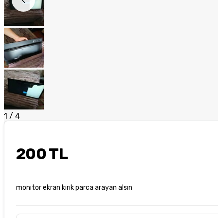
1
/
4
200 TL
monıtor ekran kırık parca arayan alsın