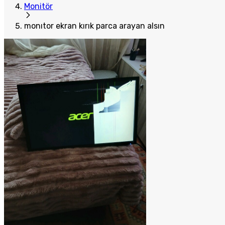
Monitör
monıtor ekran kırık parca arayan alsın