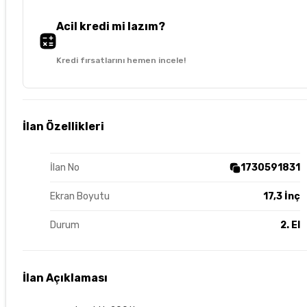
Acil kredi mi lazım?
Kredi fırsatlarını hemen incele!
İlan Özellikleri
İlan No
1730591831
Ekran Boyutu
17,3 İnç
Durum
2. El
İlan Açıklaması