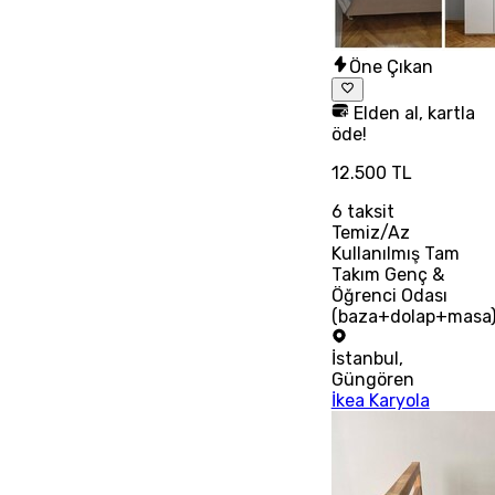
Öne Çıkan
Elden al, kartla
öde!
12.500 TL
6
taksit
Temiz/Az
Kullanılmış Tam
Takım Genç &
Öğrenci Odası
(baza+dolap+masa
İstanbul
,
Güngören
İkea Karyola