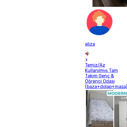
eliza
Temiz/Az
Kullanılmış Tam
Takım Genç &
Öğrenci Odası
(baza+dolap+masa