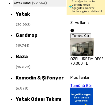
Aradığın ilan artık
Yatak Odası
(
92.364
)
yayında değil.
Aşağıdaki benzer
ilanlara göz atabilirsin!
Yatak
Zirve İlanlar
(
36.653
)
Gardırop
Tümünü Gör
(
19.741
)
Baza
ÖZEL ÜRETİM DESE
70.000 TL
(
16.699
)
Komodin & Şifonyer
Plus İlanlar
Tümünü Gör
(
6.878
)
Yatak Odası Takımı