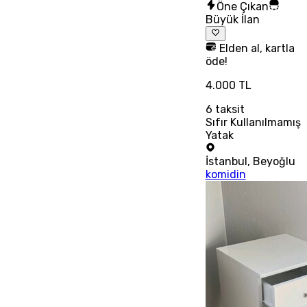
Öne Çıkan
Büyük İlan
Elden al, kartla
öde!
4.000 TL
6
taksit
Sıfır Kullanılmamış
Yatak
İstanbul
,
Beyoğlu
komidin