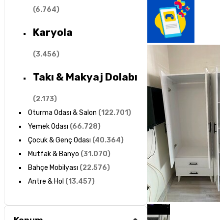
(
6.764
)
Karyola
(
3.456
)
Takı & Makyaj Dolabı
(
2.173
)
Oturma Odası & Salon
(
122.701
)
Yemek Odası
(
66.728
)
Çocuk & Genç Odası
(
40.364
)
Mutfak & Banyo
(
31.070
)
Bahçe Mobilyası
(
22.576
)
Antre & Hol
(
13.457
)