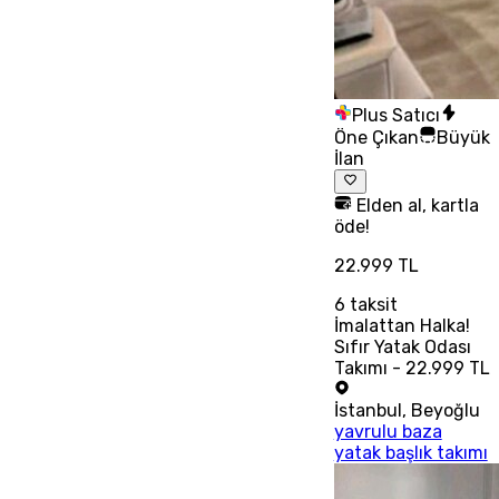
Plus Satıcı
Öne Çıkan
Büyük
İlan
Elden al, kartla
öde!
22.999 TL
6
taksit
İmalattan Halka!
Sıfır Yatak Odası
Takımı - 22.999 TL
İstanbul
,
Beyoğlu
yavrulu baza
yatak başlık takımı