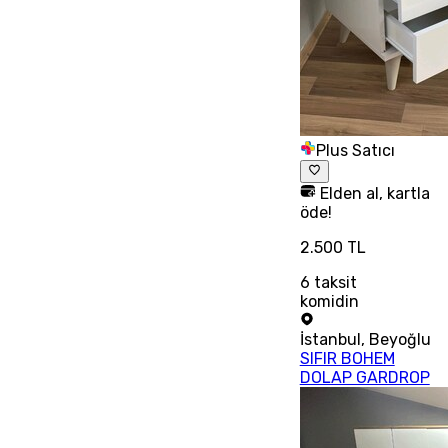
Plus Satıcı
Elden al, kartla
öde!
2.500 TL
6
taksit
komidin
İstanbul
,
Beyoğlu
SIFIR BOHEM
DOLAP GARDROP