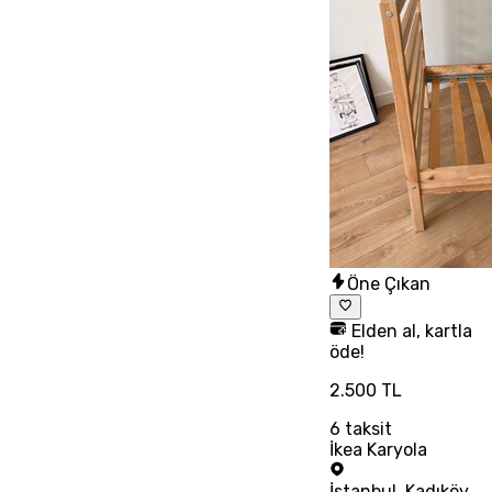
Öne Çıkan
Elden al, kartla
öde!
2.500 TL
6
taksit
İkea Karyola
İstanbul
,
Kadıköy