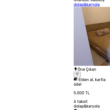
dolap&karyola
Öne Çıkan
Elden al, kartla
öde!
5.000 TL
6
taksit
dolap&karyola