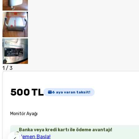
1
/
3
500 TL
6
aya varan taksit!
Monitör Ayağı
Banka veya kredi kartı ile ödeme avantajı!
Hemen Başla!