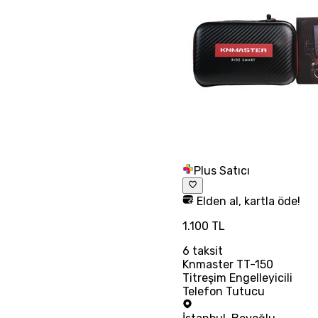
Plus Satıcı
Elden al, kartla öde!
1.100 TL
6
taksit
Knmaster TT-150
Titreşim Engelleyicili
Telefon Tutucu