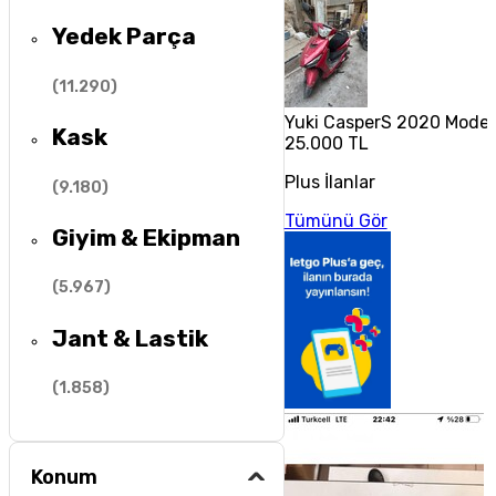
Yedek Parça
(
11.290
)
Yuki CasperS 2020 Model
Kask
25.000 TL
Plus İlanlar
(
9.180
)
Tümünü Gör
Giyim & Ekipman
(
5.967
)
Jant & Lastik
(
1.858
)
Konum