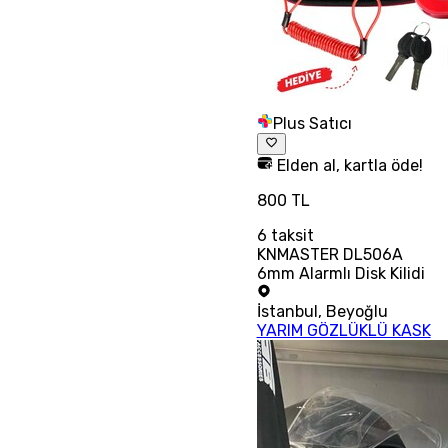
Plus Satıcı
Elden al, kartla öde!
800 TL
6
taksit
KNMASTER DL506A
6mm Alarmlı Disk Kilidi
İstanbul
,
Beyoğlu
YARIM GÖZLÜKLÜ KASK