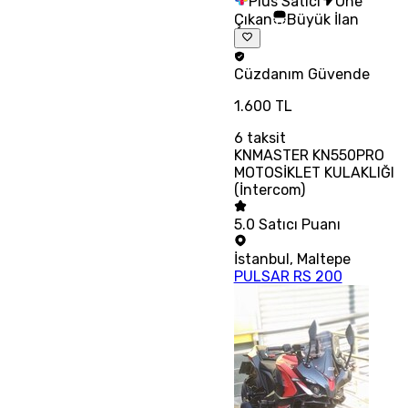
Plus Satıcı
Öne
Çıkan
Büyük İlan
Cüzdanım
Güvende
1.600 TL
6
taksit
KNMASTER KN550PRO
MOTOSİKLET KULAKLIĞI
(İntercom)
5.0
Satıcı Puanı
İstanbul
,
Maltepe
PULSAR RS 200