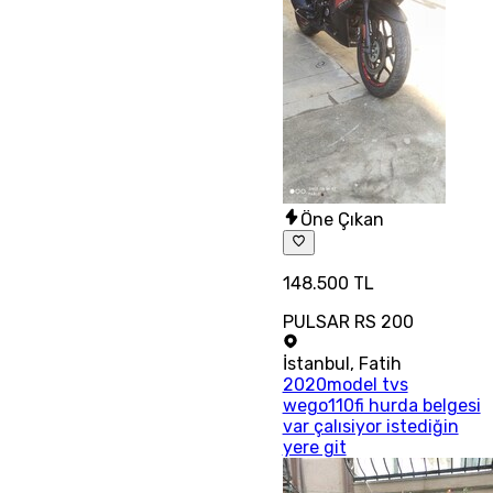
Öne Çıkan
148.500 TL
PULSAR RS 200
İstanbul
,
Fatih
2020model tvs
wego110fi hurda belgesi
var çalısiyor istediğin
yere git