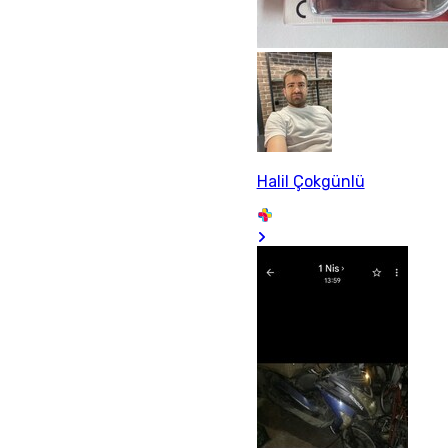
Halil Çokgünlü