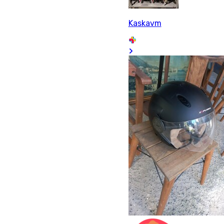
Kaskavm