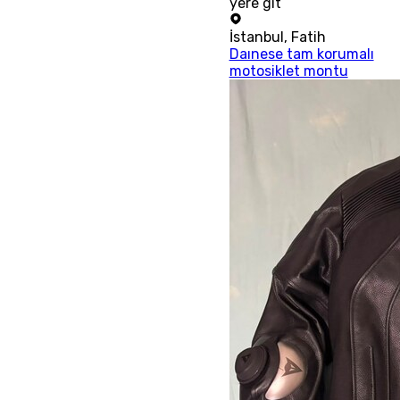
yere git
İstanbul
,
Fatih
Daınese tam korumalı
motosiklet montu