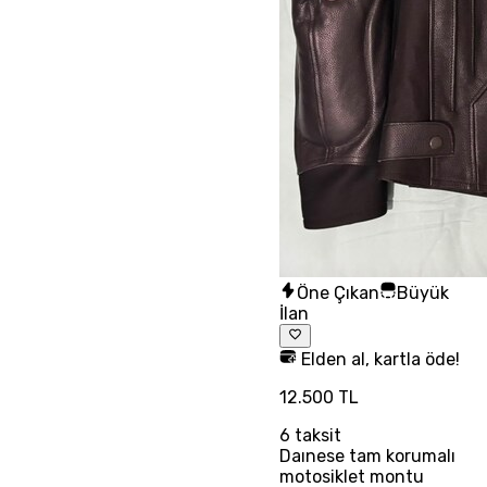
Öne Çıkan
Büyük
İlan
Elden al, kartla öde!
12.500 TL
6
taksit
Daınese tam korumalı
motosiklet montu