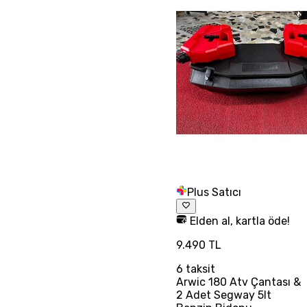
Plus Satıcı
Elden al, kartla öde!
9.490 TL
6
taksit
Arwic 180 Atv Çantası &
2 Adet Segway 5lt