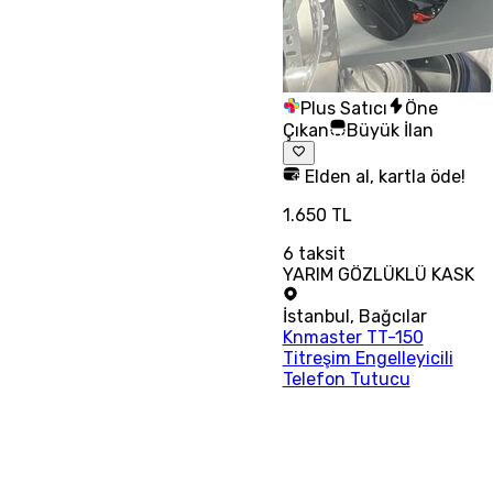
Plus Satıcı
Öne
Çıkan
Büyük İlan
Elden al, kartla öde!
1.650 TL
6
taksit
YARIM GÖZLÜKLÜ KASK
İstanbul
,
Bağcılar
Knmaster TT-150
Titreşim Engelleyicili
Telefon Tutucu