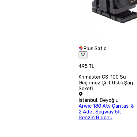
Plus Satıcı
495 TL
Knmaster CS-100 Su
Geçirmez Çift Usbli Şarj
Soketi
İstanbul
,
Beyoğlu
Arwic 180 Atv Çantası &
2 Adet Segway 5lt
Benzin Bidonu