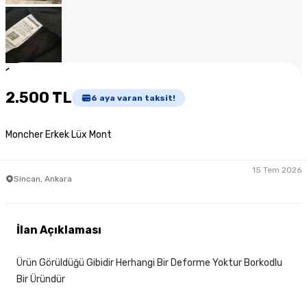
1
/
6
2.500 TL
6
aya varan taksit!
Moncher Erkek Lüx Mont
15 Tem 2026
Sincan, Ankara
İlan Açıklaması
Ürün Görüldüğü Gibidir Herhangi Bir Deforme Yoktur Borkodlu
Bir Üründür