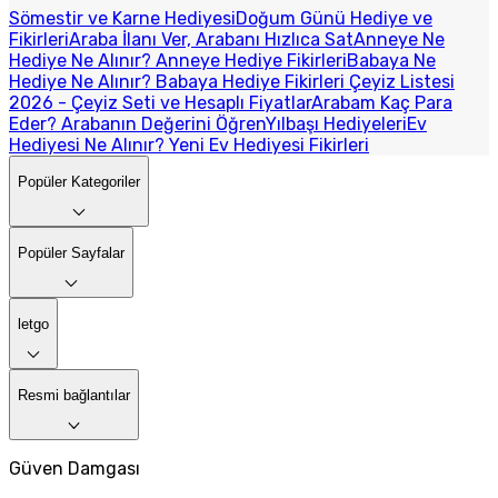
Sömestir ve Karne Hediyesi
Doğum Günü Hediye ve
Fikirleri
Araba İlanı Ver, Arabanı Hızlıca Sat
Anneye Ne
Hediye Ne Alınır? Anneye Hediye Fikirleri
Babaya Ne
Hediye Ne Alınır? Babaya Hediye Fikirleri
Çeyiz Listesi
2026 - Çeyiz Seti ve Hesaplı Fiyatlar
Arabam Kaç Para
Eder? Arabanın Değerini Öğren
Yılbaşı Hediyeleri
Ev
Hediyesi Ne Alınır? Yeni Ev Hediyesi Fikirleri
Popüler Kategoriler
Popüler Sayfalar
letgo
Resmi bağlantılar
Güven Damgası