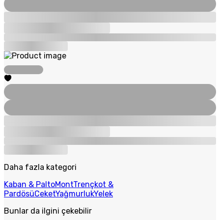
Daha fazla kategori
Kaban & Palto
Mont
Trençkot &
Pardösü
Ceket
Yağmurluk
Yelek
Bunlar da ilgini çekebilir