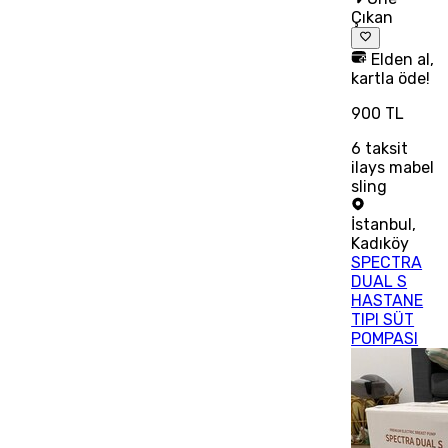
Çıkan
Elden al,
kartla öde!
900 TL
6
taksit
ilays mabel
sling
İstanbul
,
Kadıköy
SPECTRA
DUAL S
HASTANE
TIPI SÜT
POMPASI