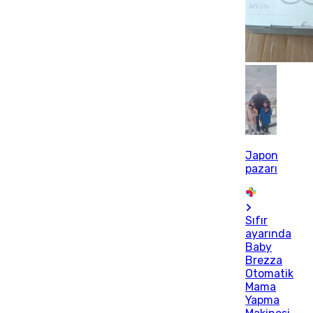
Japon
pazarı
Sıfır
ayarında
Baby
Brezza
Otomatik
Mama
Yapma