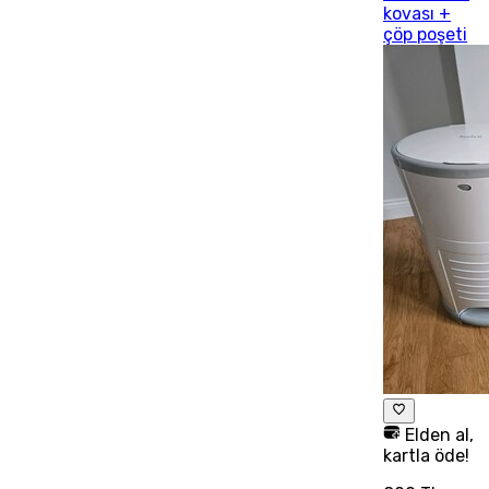
kovası +
çöp poşeti
Elden al,
kartla öde!