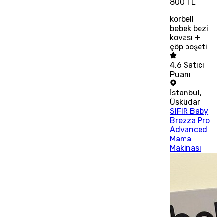
800 TL
korbell
bebek bezi
kovası +
çöp poşeti
4.6
Satıcı
Puanı
İstanbul
,
Üsküdar
SIFIR Baby
Brezza Pro
Advanced
Mama
Makinası