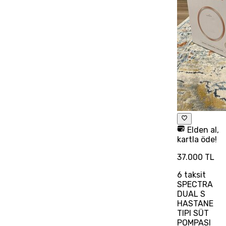
Elden al,
kartla öde!
37.000 TL
6
taksit
SPECTRA
DUAL S
HASTANE
TIPI SÜT
POMPASI