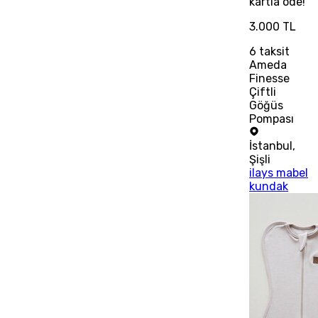
kartla öde!
3.000 TL
6
taksit
Ameda
Finesse
Çiftli
Göğüs
Pompası
İstanbul
,
Şişli
ilays mabel
kundak