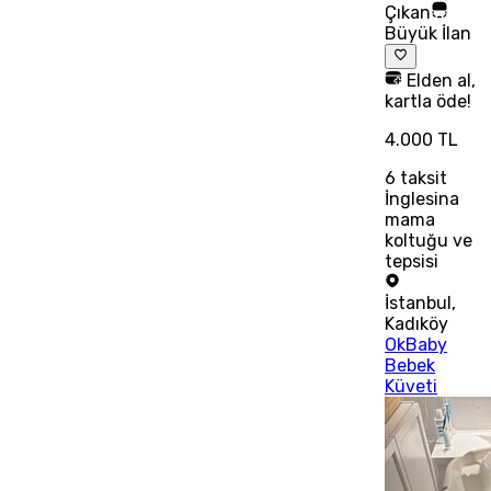
Çıkan
Büyük İlan
Elden al,
kartla öde!
4.000 TL
6
taksit
İnglesina
mama
koltuğu ve
tepsisi
İstanbul
,
Kadıköy
OkBaby
Bebek
Küveti