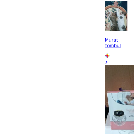
Murat
tombul