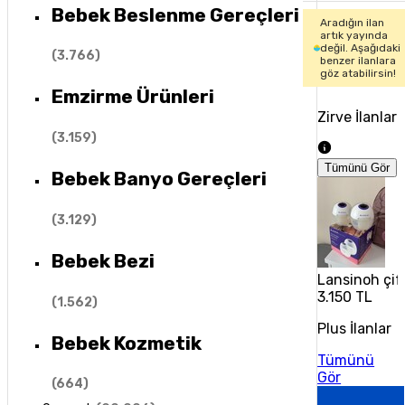
Bebek Beslenme Gereçleri
Aradığın ilan
artık yayında
değil. Aşağıdaki
(
3.766
)
benzer ilanlara
göz atabilirsin!
Emzirme Ürünleri
Zirve İlanlar
(
3.159
)
Tümünü Gör
Bebek Banyo Gereçleri
(
3.129
)
Bebek Bezi
Lansinoh çift
3.150 TL
(
1.562
)
Plus İlanlar
Bebek Kozmetik
Tümünü
Gör
(
664
)