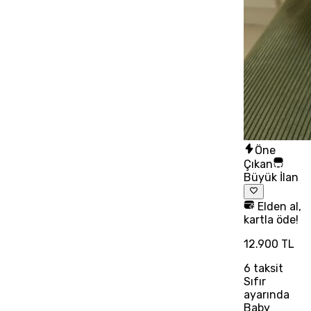
Öne
Çıkan
Büyük İlan
Elden al,
kartla öde!
12.900 TL
6
taksit
Sıfır
ayarında
Baby