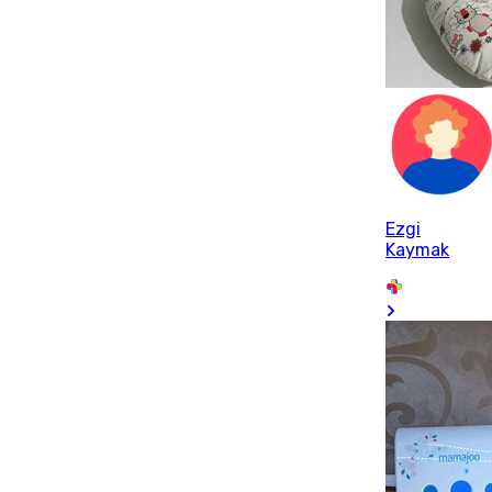
Ezgi
Kaymak