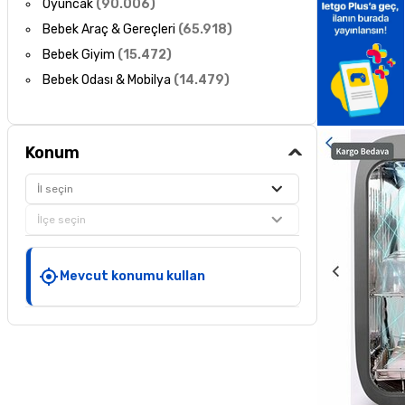
Oyuncak
(
90.006
)
Bebek Araç & Gereçleri
(
65.918
)
Bebek Giyim
(
15.472
)
Bebek Odası & Mobilya
(
14.479
)
Konum
İl seçin
İlçe seçin
Mevcut konumu kullan