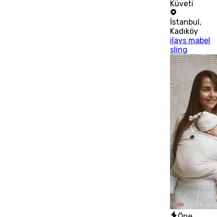
Küveti
İstanbul
,
Kadıköy
ilays mabel
sling
Öne