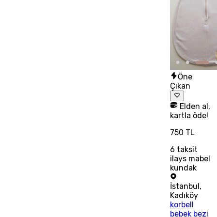
Öne
Çıkan
Elden al,
kartla öde!
750 TL
6
taksit
ilays mabel
kundak
İstanbul
,
Kadıköy
korbell
bebek bezi