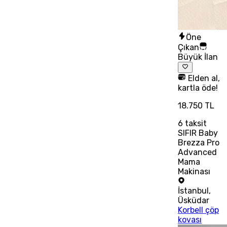
Öne
Çıkan
Büyük İlan
Elden al,
kartla öde!
18.750 TL
6
taksit
SIFIR Baby
Brezza Pro
Advanced
Mama
Makinası
İstanbul
,
Üsküdar
Korbell çöp
kovası