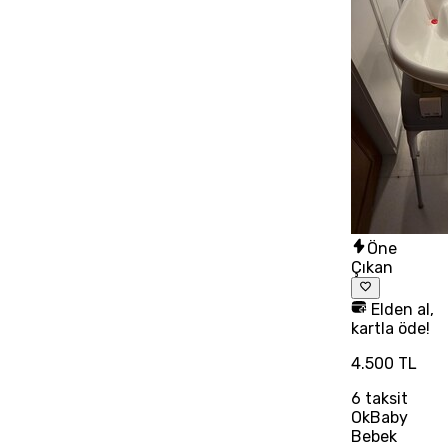
Öne
Çıkan
Elden al,
kartla öde!
4.500 TL
6
taksit
OkBaby
Bebek