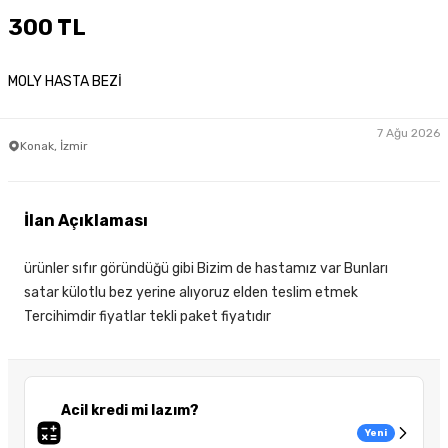
300 TL
MOLY HASTA BEZİ
7 Ağu 2026
Konak, İzmir
İlan Açıklaması
ürünler sıfır göründüğü gibi Bizim de hastamız var Bunları
satar külotlu bez yerine alıyoruz elden teslim etmek
Tercihimdir fiyatlar tekli paket fiyatıdır
Acil kredi mi lazım?
Yeni