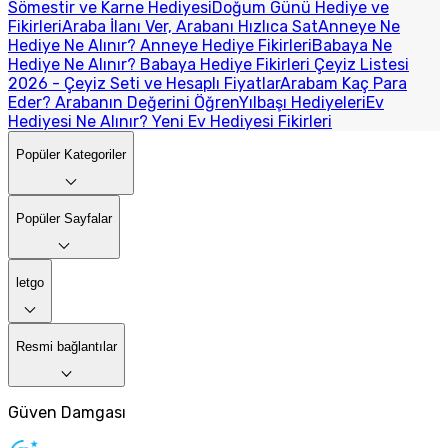
Sömestir ve Karne Hediyesi
Doğum Günü Hediye ve
Fikirleri
Araba İlanı Ver, Arabanı Hızlıca Sat
Anneye Ne
Hediye Ne Alınır? Anneye Hediye Fikirleri
Babaya Ne
Hediye Ne Alınır? Babaya Hediye Fikirleri
Çeyiz Listesi
2026 - Çeyiz Seti ve Hesaplı Fiyatlar
Arabam Kaç Para
Eder? Arabanın Değerini Öğren
Yılbaşı Hediyeleri
Ev
Hediyesi Ne Alınır? Yeni Ev Hediyesi Fikirleri
Popüler Kategoriler
Popüler Sayfalar
letgo
Resmi bağlantılar
Güven Damgası