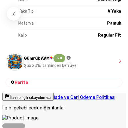
Yaka Tipi
V Yaka
Materyal
Pamuk
Kalıp
Regular Fit
Gümrük AVM
5.0
Şub 2016 tarihinden beri üye
Harita
İade ve Geri Ödeme Politikası
İlan ile ilgili şikayetim var
İlgini çekebilecek diğer ilanlar