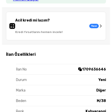
Acil kredi mi lazım?
Yeni
Kredi fırsatlarını hemen incele!
İlan Özellikleri
İlan No
1709636646
Durum
Yeni
Marka
Diğer
Beden
M/38
Renk
Kahverengi