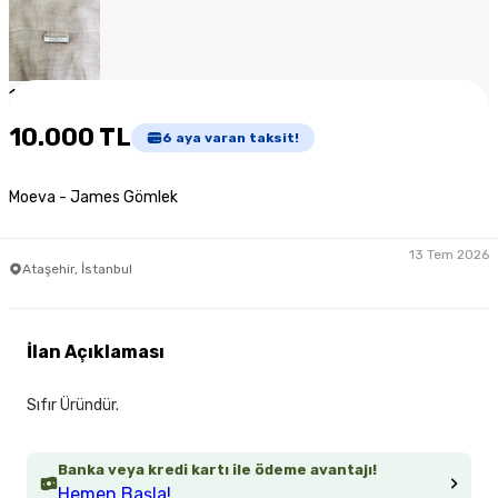
1
/
5
10.000 TL
6
aya varan taksit!
Moeva - James Gömlek
13 Tem 2026
Ataşehir, İstanbul
İlan Açıklaması
Sıfır Üründür.
Banka veya kredi kartı ile ödeme avantajı!
Hemen Başla!