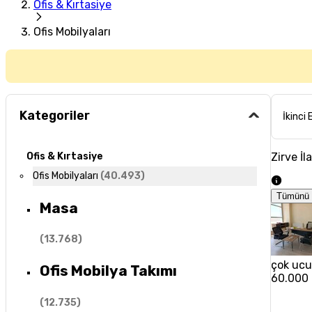
Ofis & Kırtasiye
Ofis Mobilyaları
Kategoriler
İkinci 
Zirve İl
Ofis & Kırtasiye
Ofis Mobilyaları
(
40.493
)
Tümünü 
Masa
(
13.768
)
çok uc
Ofis Mobilya Takımı
60.000
(
12.735
)