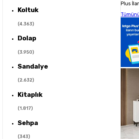
Plus İla
Koltuk
Tümünü
(
4.363
)
Dolap
(
3.950
)
Sandalye
(
2.632
)
Kitaplık
(
1.817
)
Sehpa
(
343
)