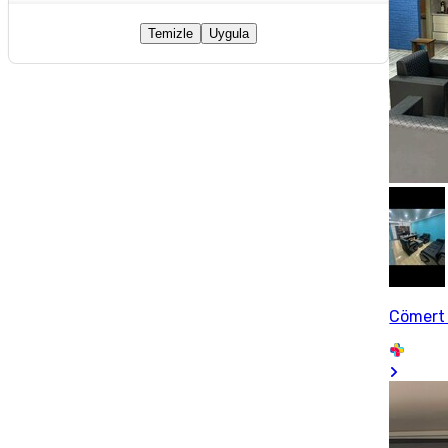
Temizle
Uygula
Cömert 