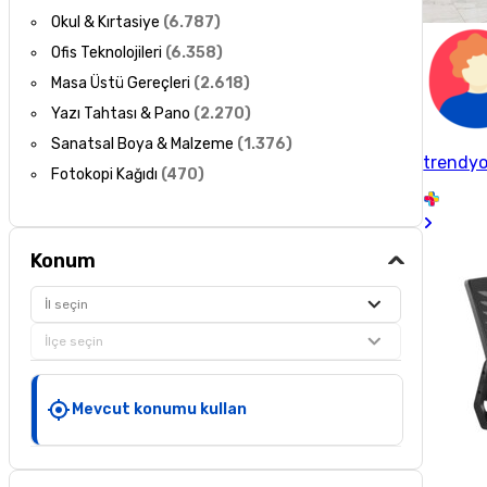
Okul & Kırtasiye
(
6.787
)
Ofis Teknolojileri
(
6.358
)
Masa Üstü Gereçleri
(
2.618
)
Yazı Tahtası & Pano
(
2.270
)
Sanatsal Boya & Malzeme
(
1.376
)
trendyo
Fotokopi Kağıdı
(
470
)
Konum
İl seçin
İlçe seçin
Mevcut konumu kullan