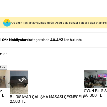
Aradığın ilan artık yayında değil. Aşağıdaki benzer ilanlara göz atabilirs
El
Ofis Mobilyaları
kategorisinde
40.493
ilan bulundu
anlar
Gör
uz
OYUN BİLGİS
 TL
60.000 TL
BİLGİSAYAR ÇALIŞMA MASASI ÇEKMECELİ
2.500 TL