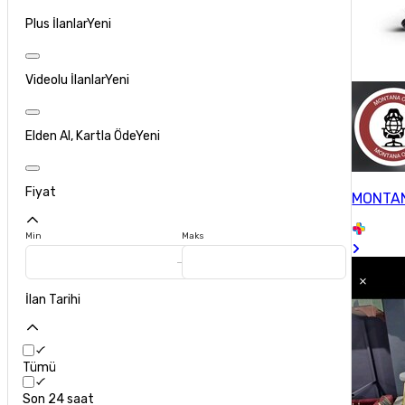
Plus İlanlar
Yeni
Videolu İlanlar
Yeni
Elden Al, Kartla Öde
Yeni
Fiyat
MONTAN
Min
Maks
İlan Tarihi
Tümü
Son 24 saat