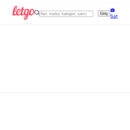
Giriş
Sat
ı