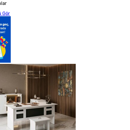
nlar
 Gör