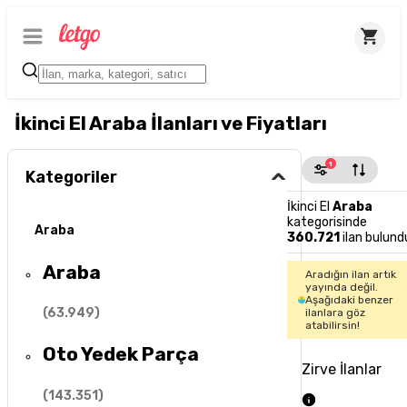
İkinci El Araba İlanları ve Fiyatları
1
Kategoriler
İkinci El
Araba
kategorisinde
Araba
360.721
ilan bulund
Araba
Aradığın ilan artık
yayında değil.
Aşağıdaki benzer
(
63.949
)
ilanlara göz
atabilirsin!
Oto Yedek Parça
Zirve İlanlar
(
143.351
)