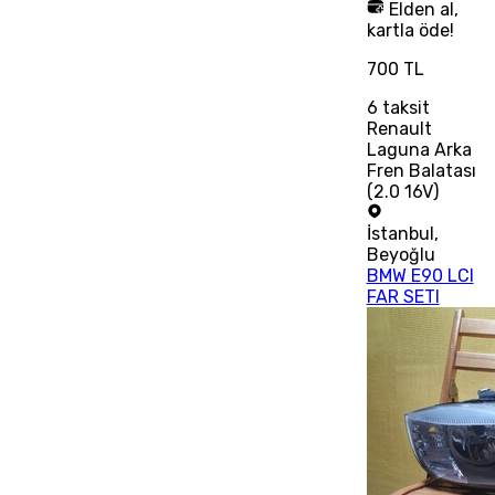
Elden al,
kartla öde!
700 TL
6
taksit
Renault
Laguna Arka
Fren Balatası
(2.0 16V)
İstanbul
,
Beyoğlu
BMW E90 LCI
FAR SETI