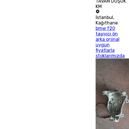
TAVAN DÜŞÜK
KM
İstanbul
,
Kağıthane
bmw f20
taşıyıcı ön
arka orjinal
uygun
fiyatlarla
stoklarımızda