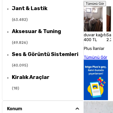
Tümünü Gör
Jant & Lastik
(
63.482
)
Aksesuar & Tuning
duvar kağıtı
Sat
400 TL
2.2
(
49.826
)
Plus İlanlar
Ses & Görüntü Sistemleri
Tümünü Gör
(
40.095
)
Kiralık Araçlar
(
18
)
Konum