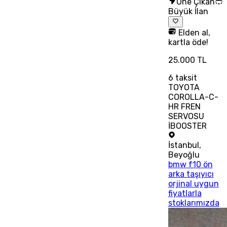
Öne Çıkan
Büyük İlan
Elden al,
kartla öde!
25.000 TL
6
taksit
TOYOTA
COROLLA-C-
HR FREN
SERVOSU
İBOOSTER
İstanbul
,
Beyoğlu
bmw f10 ön
arka taşıyıcı
orjinal uygun
fiyatlarla
stoklarımızda