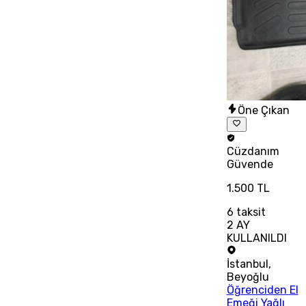
Öne Çıkan
Cüzdanım
Güvende
1.500 TL
6
taksit
2 AY
KULLANILDI
İstanbul
,
Beyoğlu
Öğrenciden El
Emeği Yağlı