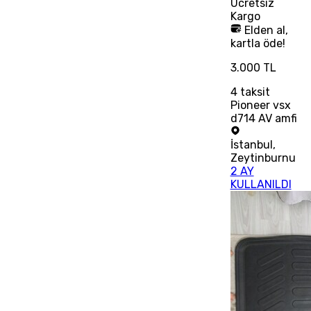
Ücretsiz
Kargo
Elden al,
kartla öde!
3.000 TL
4
taksit
Pioneer vsx
d714 AV amfi
İstanbul
,
Zeytinburnu
2 AY
KULLANILDI