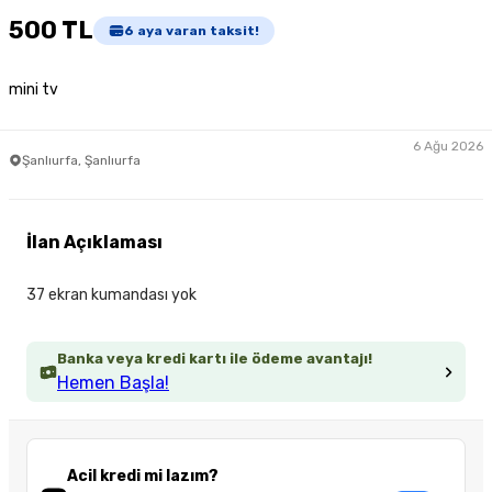
500 TL
6
aya varan taksit!
mini tv
6 Ağu 2026
Şanlıurfa, Şanlıurfa
İlan Açıklaması
37 ekran kumandası yok
Banka veya kredi kartı ile ödeme avantajı!
Hemen Başla!
Acil kredi mi lazım?