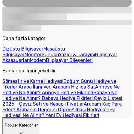
Daha fazla kategori
Dizüstü Bilgisayar
Masaüstü
Bilgisayar
Monitör
Sunucu
Yazıcı & Tarayıcı
Bilgisayar
Aksesuarları
Modem
Bilgisayar Bileşenleri
Bunlar da ilgini çekebilir
Sömestir ve Karne Hediyesi
Doğum Günü Hediye ve
Fikirleri
Araba İlanı Ver, Arabanı Hızlıca Sat
Anneye Ne
Hediye Ne Alınır? Anneye Hediye Fikirleri
Babaya Ne
Hediye Ne Alınır? Babaya Hediye Fikirleri
Çeyiz Listesi
2026 - Çeyiz Seti ve Hesaplı Fiyatlar
Arabam Kaç Para
Eder? Arabanın Değerini Öğren
Yılbaşı Hediyeleri
Ev
Hediyesi Ne Alınır? Yeni Ev Hediyesi Fikirleri
Popüler Kategoriler