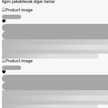
İlgini çekebilecek diğer ilanlar