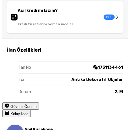
Acil kredi mi lazım?
Yeni
Kredi fırsatlarını hemen incele!
İlan Özellikleri
İlan No
1731134461
Tür
Antika Dekoratif Objeler
Durum
2. El
Güvenli Ödeme
Kolay İade
Anıl Karaköse