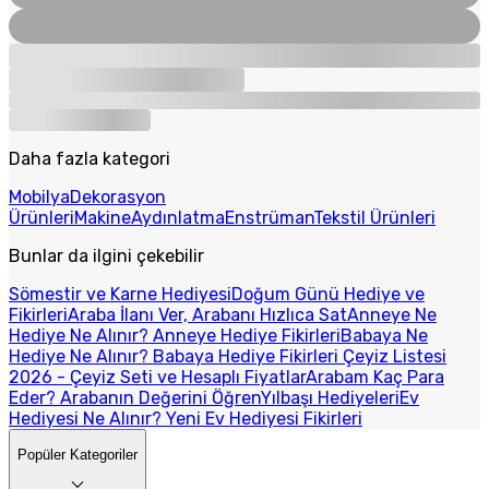
Daha fazla kategori
Mobilya
Dekorasyon
Ürünleri
Makine
Aydınlatma
Enstrüman
Tekstil Ürünleri
Bunlar da ilgini çekebilir
Sömestir ve Karne Hediyesi
Doğum Günü Hediye ve
Fikirleri
Araba İlanı Ver, Arabanı Hızlıca Sat
Anneye Ne
Hediye Ne Alınır? Anneye Hediye Fikirleri
Babaya Ne
Hediye Ne Alınır? Babaya Hediye Fikirleri
Çeyiz Listesi
2026 - Çeyiz Seti ve Hesaplı Fiyatlar
Arabam Kaç Para
Eder? Arabanın Değerini Öğren
Yılbaşı Hediyeleri
Ev
Hediyesi Ne Alınır? Yeni Ev Hediyesi Fikirleri
Popüler Kategoriler