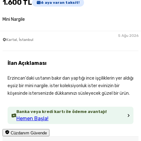
1.600 TL
6
aya varan taksit!
Mini Nargile
5 Ağu 2026
Kartal, İstanbul
İlan Açıklaması
Erzincan'daki ustanın bakır dan yaptığı ince işçiliklerin yer aldığı
eşsiz bir mini nargile. ister koleksiyonluk ister evinizin bir
köşesinde istersenizde dükkanınızı süsleyecek güzel bir ürün.
Banka veya kredi kartı ile ödeme avantajı!
Hemen Başla!
Cüzdanım Güvende