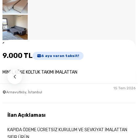
1
/
8
9.000 TL
6
aya varan taksit!
MİNİ L KÖŞE KOLTUK TAKIMI İMALATTAN
15 Tem 2026
Arnavutköy, İstanbul
İlan Açıklaması
KAPIDA ÖDEME ÜCRETSİZ KURULUM VE SEVKİYAT İMALATTAN
SIFIR ÜRÜN