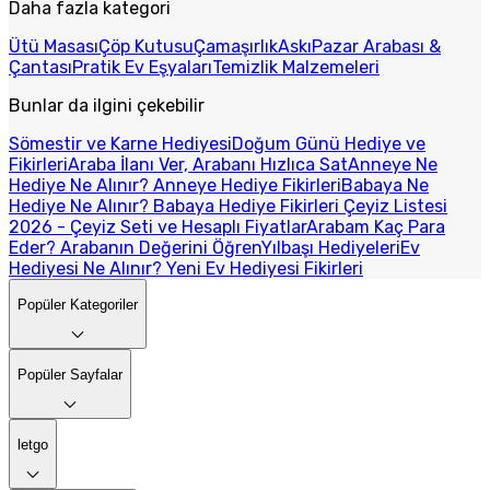
Daha fazla kategori
Ütü Masası
Çöp Kutusu
Çamaşırlık
Askı
Pazar Arabası &
Çantası
Pratik Ev Eşyaları
Temizlik Malzemeleri
Bunlar da ilgini çekebilir
Sömestir ve Karne Hediyesi
Doğum Günü Hediye ve
Fikirleri
Araba İlanı Ver, Arabanı Hızlıca Sat
Anneye Ne
Hediye Ne Alınır? Anneye Hediye Fikirleri
Babaya Ne
Hediye Ne Alınır? Babaya Hediye Fikirleri
Çeyiz Listesi
2026 - Çeyiz Seti ve Hesaplı Fiyatlar
Arabam Kaç Para
Eder? Arabanın Değerini Öğren
Yılbaşı Hediyeleri
Ev
Hediyesi Ne Alınır? Yeni Ev Hediyesi Fikirleri
Popüler Kategoriler
Popüler Sayfalar
letgo