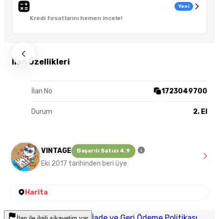
Yeni
Kredi fırsatlarını hemen incele!
İlan Özellikleri
İlan No
1723049700
Durum
2. El
VINTAGE
Başarılı Satıcı 4.9
Eki 2017 tarihinden beri üye
Harita
İade ve Geri Ödeme Politikası
İlan ile ilgili şikayetim var