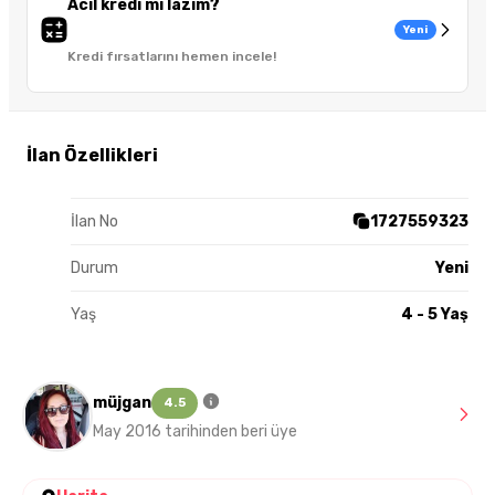
Acil kredi mi lazım?
Yeni
Kredi fırsatlarını hemen incele!
İlan Özellikleri
İlan No
1727559323
Durum
Yeni
Yaş
4 - 5 Yaş
müjgan
4.5
May 2016 tarihinden beri üye