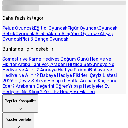
Daha fazla kategori
Peluş Oyuncak
Eğitici Oyuncak
Figür Oyuncak
Oyuncak
Bebek
Oyuncak Araba
Akülü Araç
Yapı Oyuncak
Ahşap
Oyuncak
Plaj & Bahçe Oyuncak
Bunlar da ilgini çekebilir
Sömestir ve Karne Hediyesi
Doğum Günü Hediye ve
Fikirleri
Araba İlanı Ver, Arabanı Hızlıca Sat
Anneye Ne
Hediye Ne Alınır? Anneye Hediye Fikirleri
Babaya Ne
Hediye Ne Alınır? Babaya Hediye Fikirleri
Çeyiz Listesi
2026 - Çeyiz Seti ve Hesaplı Fiyatlar
Arabam Kaç Para
Eder? Arabanın Değerini Öğren
Yılbaşı Hediyeleri
Ev
Hediyesi Ne Alınır? Yeni Ev Hediyesi Fikirleri
Popüler Kategoriler
Popüler Sayfalar