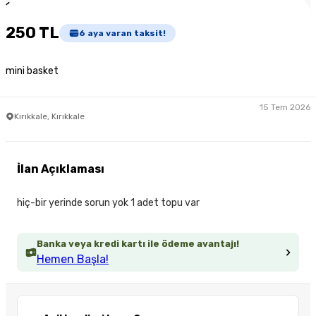
1
/
3
250 TL
6
aya varan taksit!
mini basket
15 Tem 2026
Kırıkkale, Kırıkkale
İlan Açıklaması
hiç-bir yerinde sorun yok 1 adet topu var
Banka veya kredi kartı ile ödeme avantajı!
Hemen Başla!