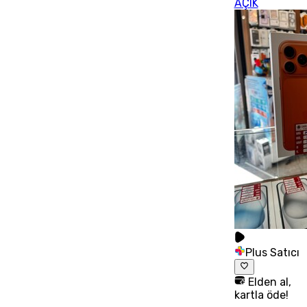
AÇIK
Plus Satıcı
Elden al,
kartla öde!