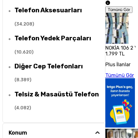
Telefon Aksesuarları
Tümünü Gör
(
34.208
)
Telefon Yedek Parçaları
NOKİA 106 2 Y
(
10.620
)
1.799 TL
Plus İlanlar
Diğer Cep Telefonları
Tümünü Gör
(
8.389
)
Telsiz & Masaüstü Telefon
(
4.082
)
Konum