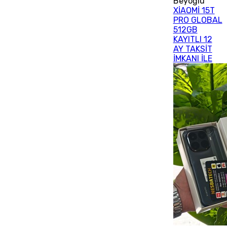
Beyoğlu
XİAOMİ 15T
PRO GLOBAL
512GB
KAYITLI 12
AY TAKSİT
İMKANI İLE