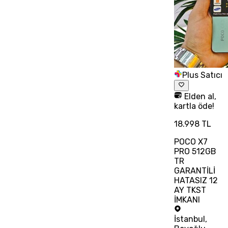
Plus Satıcı
Elden al,
kartla öde!
18.998 TL
POCO X7
PRO 512GB
TR
GARANTİLİ
HATASIZ 12
AY TKST
İMKANI
İstanbul
,