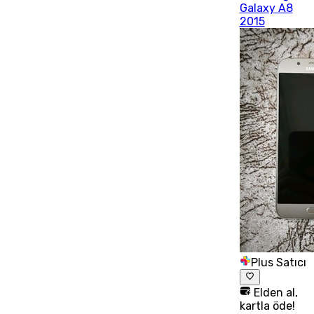
Galaxy A8
2015
Plus Satıcı
Elden al,
kartla öde!