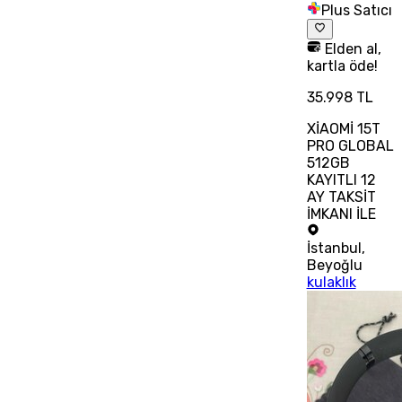
Plus Satıcı
Elden al,
kartla öde!
35.998 TL
XİAOMİ 15T
PRO GLOBAL
512GB
KAYITLI 12
AY TAKSİT
İMKANI İLE
İstanbul
,
Beyoğlu
kulaklık