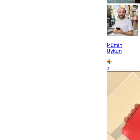
Mümin
Uykun