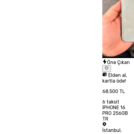
Öne Çıkan
Elden al,
kartla öde!
68.500 TL
6
taksit
İPHONE 16
PRO 256GB
TR
İstanbul
,