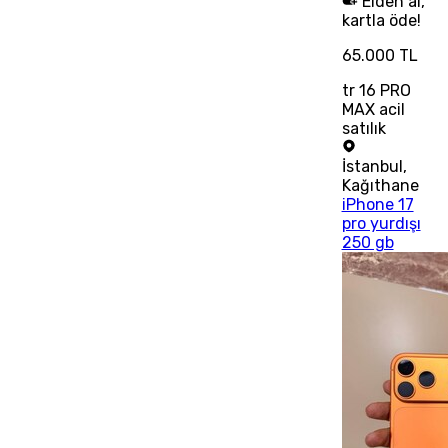
Elden al,
kartla öde!
65.000 TL
tr 16 PRO
MAX acil
satılık
İstanbul
,
Kağıthane
iPhone 17
pro yurdışı
250 gb