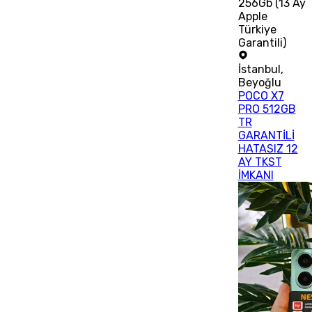
256Gb (13 Ay
Apple
Türkiye
Garantili)
İstanbul
,
Beyoğlu
POCO X7
PRO 512GB
TR
GARANTİLİ
HATASIZ 12
AY TKST
İMKANI