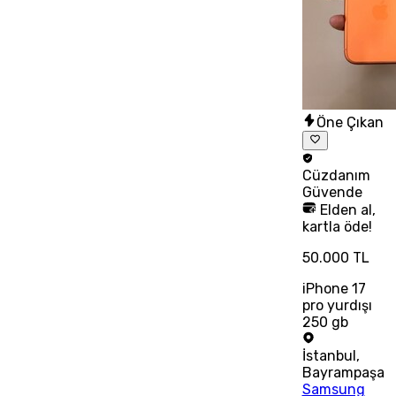
Öne Çıkan
Cüzdanım
Güvende
Elden al,
kartla öde!
50.000 TL
iPhone 17
pro yurdışı
250 gb
İstanbul
,
Bayrampaşa
Samsung