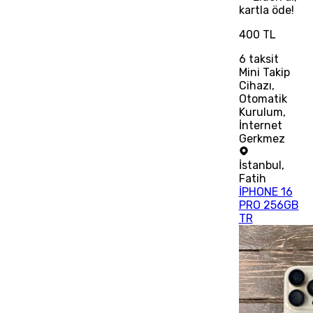
kartla öde!
400 TL
6
taksit
Mini Takip
Cihazı,
Otomatik
Kurulum,
İnternet
Gerkmez
İstanbul
,
Fatih
İPHONE 16
PRO 256GB
TR