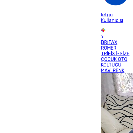
letgo
Kullanıcısı
BRİTAX
RÖMER
TRİFİX İ-SİZE
ÇOCUK OTO
KOLTUĞU
MAVİ RENK