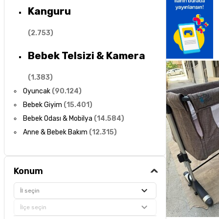
Kanguru
(
2.753
)
Bebek Telsizi & Kamera
(
1.383
)
Oyuncak
(
90.124
)
Bebek Giyim
(
15.401
)
Bebek Odası & Mobilya
(
14.584
)
Anne & Bebek Bakım
(
12.315
)
Konum
İl seçin
İlçe seçin