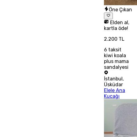
Öne Çıkan
Elden al,
kartla öde!
2.200 TL
6
taksit
kiwi koala
plus mama
sandalyesi
İstanbul
,
Üsküdar
Elele Ana
Kucağı