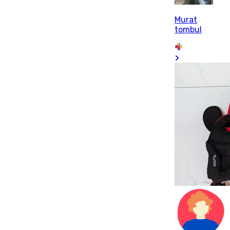
Murat
tombul