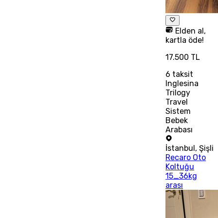
Elden al,
kartla öde!
17.500 TL
6
taksit
Inglesina
Trilogy
Travel
Sistem
Bebek
Arabası
İstanbul
,
Şişli
Recaro Oto
Koltuğu
15_36kg
arası