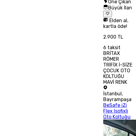
Öne Çıkan
Büyük İlan
Elden al,
kartla öde!
2.900 TL
6
taksit
BRİTAX
RÖMER
TRİFİX İ-SİZE
ÇOCUK OTO
KOLTUĞU
MAVİ RENK
İstanbul
,
Bayrampaşa
BeSafe iZi
Flex Isofixli
Oto Koltuğu