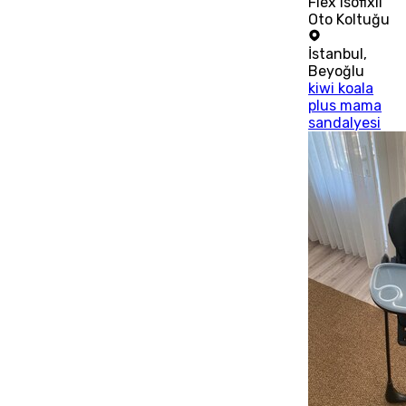
Flex Isofixli
Oto Koltuğu
İstanbul
,
Beyoğlu
kiwi koala
plus mama
sandalyesi