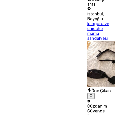
arası
İstanbul
,
Beyoğlu
kanguru ve
chiccho
mama
sandalyesi
Öne Çıkan
Cüzdanım
Güvende