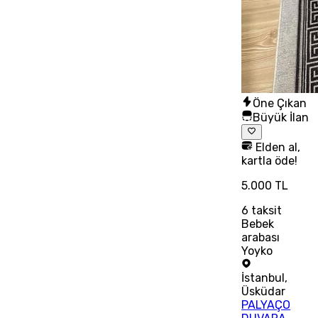
Öne Çıkan
Büyük İlan
Elden al,
kartla öde!
5.000 TL
6
taksit
Bebek
arabası
Yoyko
İstanbul
,
Üsküdar
PALYAÇO