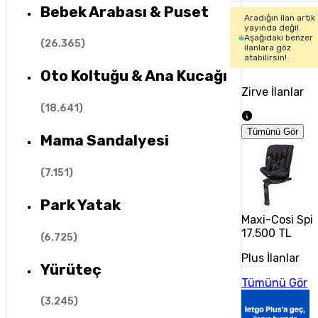
Bebek Arabası & Puset
Aradığın ilan artık
yayında değil.
Aşağıdaki benzer
(
26.365
)
ilanlara göz
atabilirsin!
Oto Koltuğu & Ana Kucağı
Zirve İlanlar
(
18.641
)
Tümünü Gör
Mama Sandalyesi
(
7.151
)
Park Yatak
Maxi-Cosi Spin
17.500 TL
(
6.725
)
Plus İlanlar
Yürüteç
Tümünü Gör
(
3.245
)