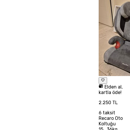
Elden al,
kartla öde!
2.250 TL
6
taksit
Recaro Oto
Koltuğu
15_36kg