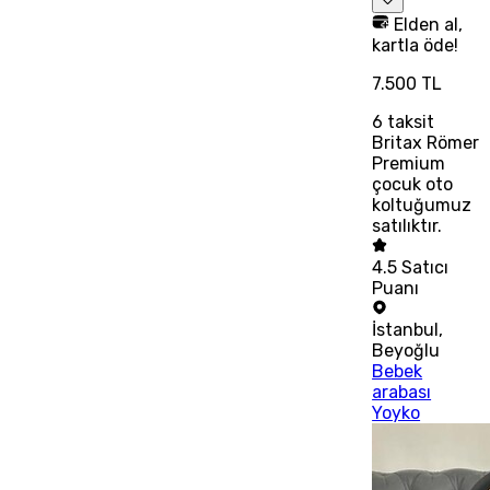
Elden al,
kartla öde!
7.500 TL
6
taksit
Britax Römer
Premium
çocuk oto
koltuğumuz
satılıktır.
4.5
Satıcı
Puanı
İstanbul
,
Beyoğlu
Bebek
arabası
Yoyko