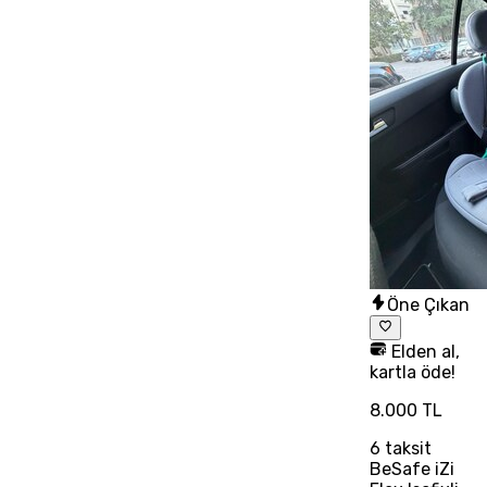
Öne Çıkan
Elden al,
kartla öde!
8.000 TL
6
taksit
BeSafe iZi