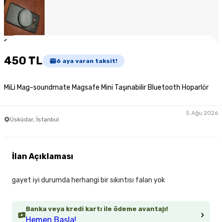
1
/
6
450 TL
6
aya varan taksit!
MiLi Mag-soundmate Magsafe Mini Taşınabilir Bluetooth Hoparlör
5 Ağu 2026
Üsküdar, İstanbul
İlan Açıklaması
gayet iyi durumda herhangi bir sıkıntısı falan yok
Banka veya kredi kartı ile ödeme avantajı!
Hemen Başla!