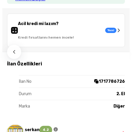
Acil kredi mi lazım?
Yeni
Kredi fırsatlarını hemen incele!
İlan Özellikleri
İlan No
1717786726
Durum
2. El
Marka
Diğer
serkan
4.2