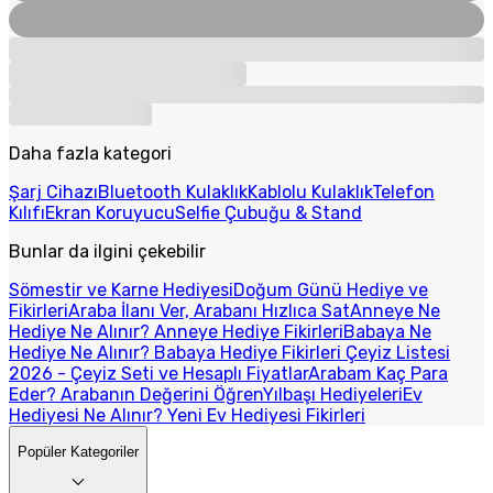
Daha fazla kategori
Şarj Cihazı
Bluetooth Kulaklık
Kablolu Kulaklık
Telefon
Kılıfı
Ekran Koruyucu
Selfie Çubuğu & Stand
Bunlar da ilgini çekebilir
Sömestir ve Karne Hediyesi
Doğum Günü Hediye ve
Fikirleri
Araba İlanı Ver, Arabanı Hızlıca Sat
Anneye Ne
Hediye Ne Alınır? Anneye Hediye Fikirleri
Babaya Ne
Hediye Ne Alınır? Babaya Hediye Fikirleri
Çeyiz Listesi
2026 - Çeyiz Seti ve Hesaplı Fiyatlar
Arabam Kaç Para
Eder? Arabanın Değerini Öğren
Yılbaşı Hediyeleri
Ev
Hediyesi Ne Alınır? Yeni Ev Hediyesi Fikirleri
Popüler Kategoriler