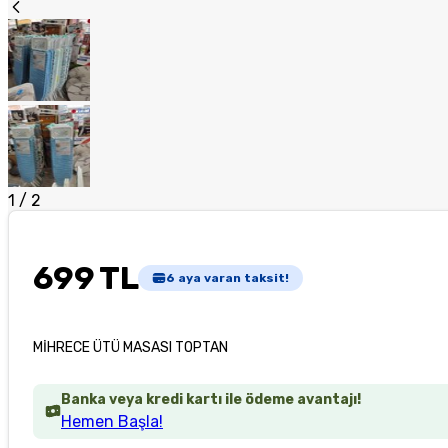
1
/
2
699 TL
6
aya varan taksit!
MİHRECE ÜTÜ MASASI TOPTAN
Banka veya kredi kartı ile ödeme avantajı!
Hemen Başla!