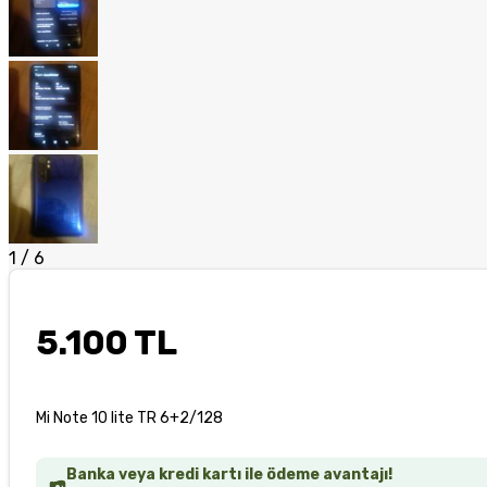
1
/
6
5.100 TL
Mi Note 10 lite TR 6+2/128
Banka veya kredi kartı ile ödeme avantajı!