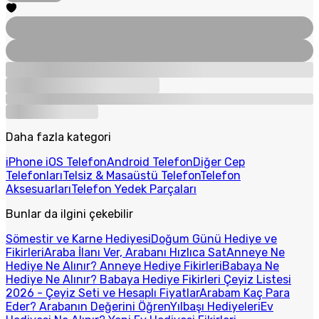
Daha fazla kategori
iPhone iOS Telefon
Android Telefon
Diğer Cep
Telefonları
Telsiz & Masaüstü Telefon
Telefon
Aksesuarları
Telefon Yedek Parçaları
Bunlar da ilgini çekebilir
Sömestir ve Karne Hediyesi
Doğum Günü Hediye ve
Fikirleri
Araba İlanı Ver, Arabanı Hızlıca Sat
Anneye Ne
Hediye Ne Alınır? Anneye Hediye Fikirleri
Babaya Ne
Hediye Ne Alınır? Babaya Hediye Fikirleri
Çeyiz Listesi
2026 - Çeyiz Seti ve Hesaplı Fiyatlar
Arabam Kaç Para
Eder? Arabanın Değerini Öğren
Yılbaşı Hediyeleri
Ev