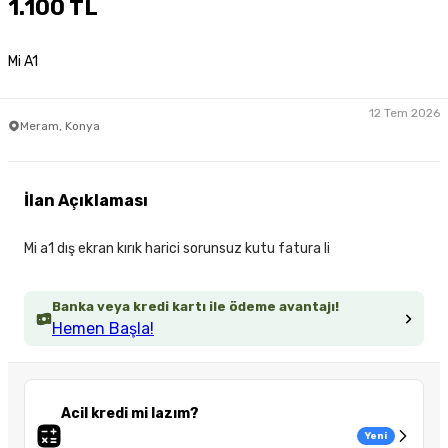
1.100 TL
Mi A1
12 Tem 2026
Meram, Konya
İlan Açıklaması
Mi a1 dış ekran kırık harici sorunsuz kutu fatura li
Banka veya kredi kartı ile ödeme avantajı!
Hemen Başla!
Acil kredi mi lazım?
Yeni