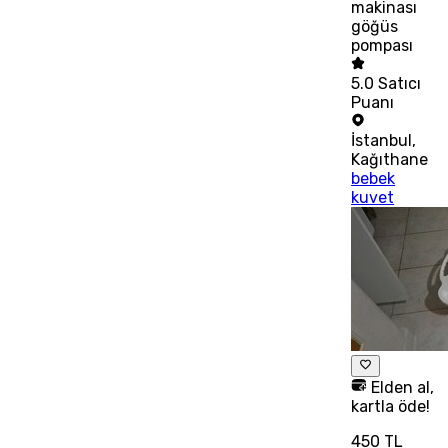
makinası
göğüs
pompası
5.0
Satıcı
Puanı
İstanbul
,
Kağıthane
bebek
kuvet
Elden al,
kartla öde!
450 TL