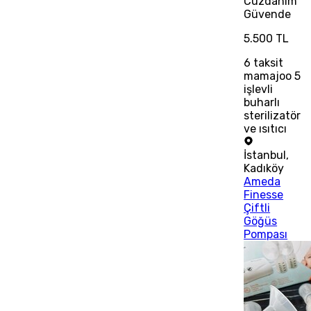
Cüzdanım
Güvende
5.500 TL
6
taksit
mamajoo 5
işlevli
buharlı
sterilizatör
ve ısıtıcı
İstanbul
,
Kadıköy
Ameda
Finesse
Çiftli
Göğüs
Pompası