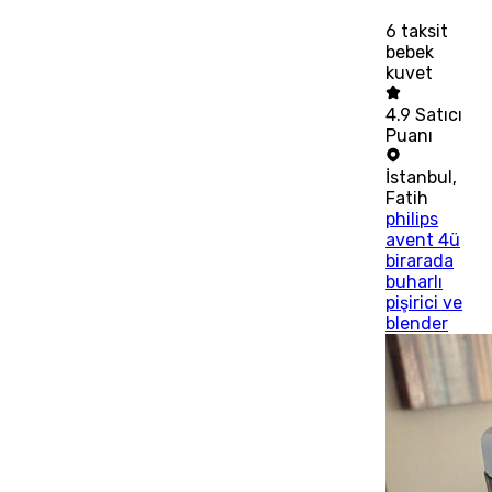
6
taksit
bebek
kuvet
4.9
Satıcı
Puanı
İstanbul
,
Fatih
philips
avent 4ü
birarada
buharlı
pişirici ve
blender