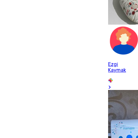
Ezgi
Kaymak