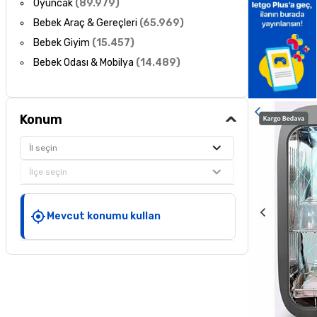
Oyuncak
(
89.979
)
Bebek Araç & Gereçleri
(
65.969
)
Bebek Giyim
(
15.457
)
Bebek Odası & Mobilya
(
14.489
)
Konum
İl seçin
İlçe seçin
Mevcut konumu kullan