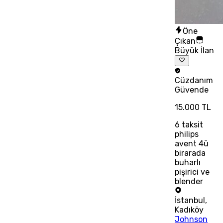
Öne
Çıkan
Büyük İlan
Cüzdanım
Güvende
15.000 TL
6
taksit
philips
avent 4ü
birarada
buharlı
pişirici ve
blender
İstanbul
,
Kadıköy
Johnson