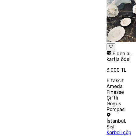
Elden al,
kartla öde!
3.000 TL
6
taksit
Ameda
Finesse
Çiftli
Göğüs
Pompası
İstanbul
,
Şişli
Korbell çöp