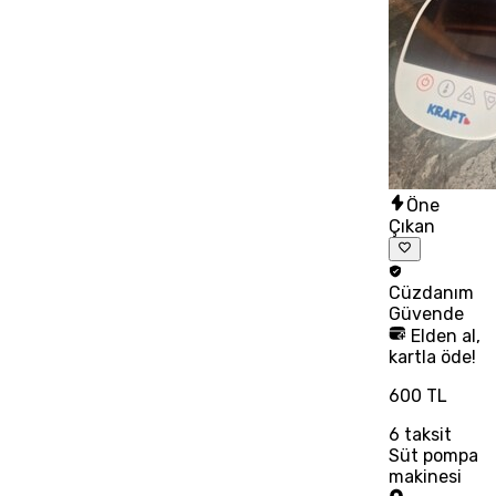
Öne
Çıkan
Cüzdanım
Güvende
Elden al,
kartla öde!
600 TL
6
taksit
Süt pompa
makinesi