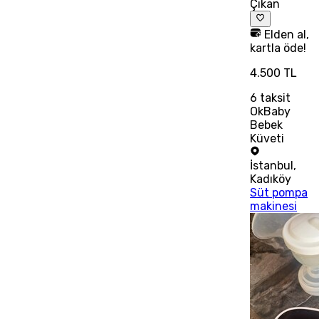
Çıkan
Elden al,
kartla öde!
4.500 TL
6
taksit
OkBaby
Bebek
Küveti
İstanbul
,
Kadıköy
Süt pompa
makinesi