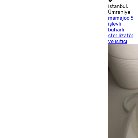
İstanbul
,
Ümraniye
mamajoo 5
işlevli
buharlı
sterilizatör
ve ısıtıcı