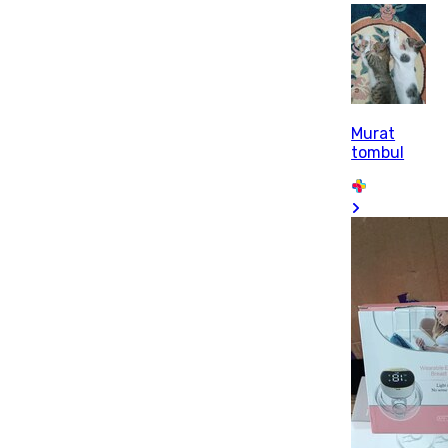
Murat
tombul