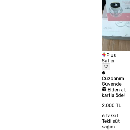
Plus
Satıcı
Cüzdanım
Güvende
Elden al,
kartla öde!
2.000 TL
6
taksit
Tekli süt
sağım