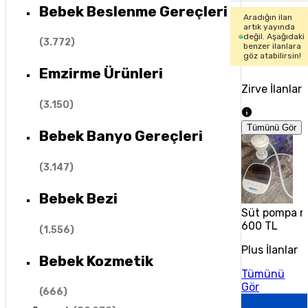
Bebek Beslenme Gereçleri
Aradığın ilan
artık yayında
değil. Aşağıdaki
(
3.772
)
benzer ilanlara
göz atabilirsin!
Emzirme Ürünleri
Zirve İlanlar
(
3.150
)
Tümünü Gör
Bebek Banyo Gereçleri
(
3.147
)
Bebek Bezi
Süt pompa m
600 TL
(
1.556
)
Plus İlanlar
Bebek Kozmetik
Tümünü
Gör
(
666
)