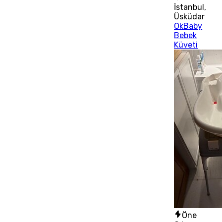
İstanbul
,
Üsküdar
OkBaby
Bebek
Küveti
Öne