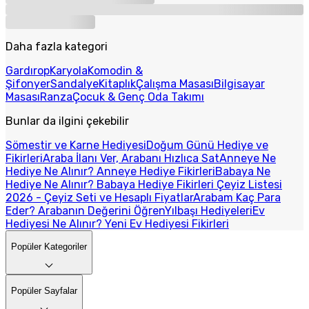
Daha fazla kategori
Gardırop
Karyola
Komodin &
Şifonyer
Sandalye
Kitaplık
Çalışma Masası
Bilgisayar
Masası
Ranza
Çocuk & Genç Oda Takımı
Bunlar da ilgini çekebilir
Sömestir ve Karne Hediyesi
Doğum Günü Hediye ve
Fikirleri
Araba İlanı Ver, Arabanı Hızlıca Sat
Anneye Ne
Hediye Ne Alınır? Anneye Hediye Fikirleri
Babaya Ne
Hediye Ne Alınır? Babaya Hediye Fikirleri
Çeyiz Listesi
2026 - Çeyiz Seti ve Hesaplı Fiyatlar
Arabam Kaç Para
Eder? Arabanın Değerini Öğren
Yılbaşı Hediyeleri
Ev
Hediyesi Ne Alınır? Yeni Ev Hediyesi Fikirleri
Popüler Kategoriler
Popüler Sayfalar