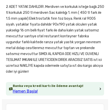
2 ADET YATAK DAHİLDİR .Merdiven ve korkuluk isteğe bağlı.250
tl korkuluk 250 tl merdıven Sac kalınlığı 1. mm ( 450 tl fark ıle
1.5 mm yapılır) Elektrostatik fırın toz boya. Renk ral 9005
siyah. yataklar fıyata dahıldır 90x190 yatak olculerı yatak
yukselıgı 16 cm bellı fiyat farkı ıle daha kalın yatak satısımız
mevcuttur santıye otel resturant konteyner fabrıka
uygundur farklı kalıtede ranza yatak yastık yorgan nevresım
metal dolap cesıtlerımız mevcuttur toptan ve prekende
satısmız mevcuttur SIMDI AL KAPIDA ODE HIZLI VE GUVENLI
TESLIMAT IMKANI ILE URETİCİDEN DIREK ARACISIZ SATIS ist ici
ucretsız NAKLİYE kapıda odemeıle satışta ıst dısı kargo alıcıya
öder iyi günlerr
Banka veya kredi kartı ile ödeme avantajı!
Hemen Başla!