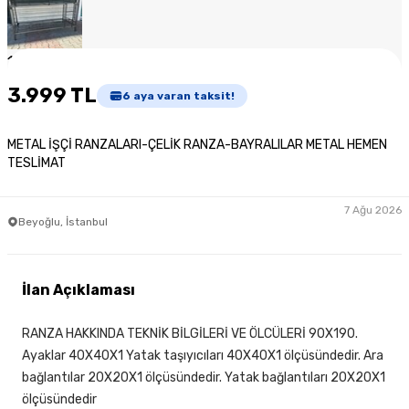
1
/
3
3.999 TL
6
aya varan taksit!
METAL İŞÇİ RANZALARI-ÇELİK RANZA-BAYRALILAR METAL HEMEN
TESLİMAT
7 Ağu 2026
Beyoğlu, İstanbul
İlan Açıklaması
RANZA HAKKINDA TEKNİK BİLGİLERİ VE ÖLCÜLERİ 90X190.
Ayaklar 40X40X1 Yatak taşıyıcıları 40X40X1 ölçüsündedir. Ara
bağlantılar 20X20X1 ölçüsündedir. Yatak bağlantıları 20X20X1
ölçüsündedir