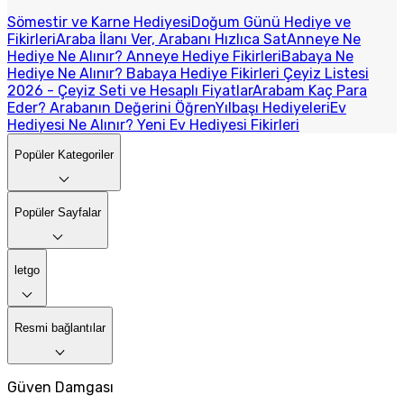
Sömestir ve Karne Hediyesi
Doğum Günü Hediye ve
Fikirleri
Araba İlanı Ver, Arabanı Hızlıca Sat
Anneye Ne
Hediye Ne Alınır? Anneye Hediye Fikirleri
Babaya Ne
Hediye Ne Alınır? Babaya Hediye Fikirleri
Çeyiz Listesi
2026 - Çeyiz Seti ve Hesaplı Fiyatlar
Arabam Kaç Para
Eder? Arabanın Değerini Öğren
Yılbaşı Hediyeleri
Ev
Hediyesi Ne Alınır? Yeni Ev Hediyesi Fikirleri
Popüler Kategoriler
Popüler Sayfalar
letgo
Resmi bağlantılar
Güven Damgası