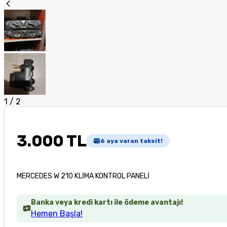
1
/
2
3.000 TL
6
aya varan taksit!
MERCEDES W 210 KLİMA KONTROL PANELİ
Banka veya kredi kartı ile ödeme avantajı!
Hemen Başla!