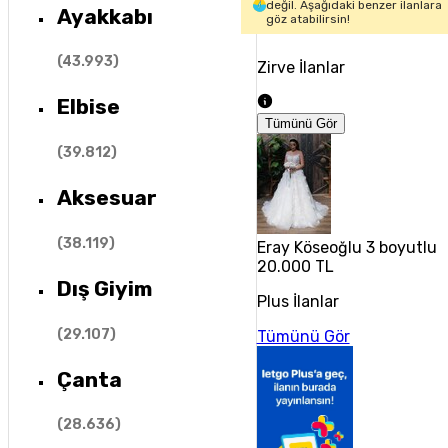
değil. Aşağıdaki benzer ilanlara
Ayakkabı
göz atabilirsin!
(
43.993
)
Zirve İlanlar
Elbise
Tümünü Gör
(
39.812
)
Aksesuar
(
38.119
)
Eray Köseoğlu 3 boyutlu çi
20.000 TL
Dış Giyim
Plus İlanlar
(
29.107
)
Tümünü Gör
Çanta
(
28.636
)