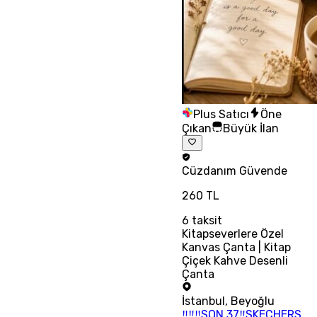
Plus Satıcı
Öne
Çıkan
Büyük İlan
Cüzdanım
Güvende
260 TL
6
taksit
Kitapseverlere Özel
Kanvas Çanta | Kitap
Çiçek Kahve Desenli
Çanta
İstanbul
,
Beyoğlu
‼‼‼SON 37‼SKECHERS