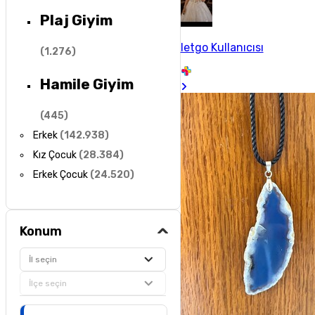
Plaj Giyim
letgo Kullanıcısı
(
1.276
)
Hamile Giyim
(
445
)
Erkek
(
142.938
)
Kız Çocuk
(
28.384
)
Erkek Çocuk
(
24.520
)
Konum
İl seçin
İlçe seçin