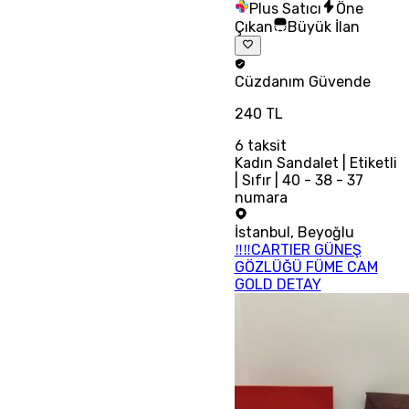
Plus Satıcı
Öne
Çıkan
Büyük İlan
Cüzdanım
Güvende
240 TL
6
taksit
Kadın Sandalet | Etiketli
| Sıfır | 40 - 38 - 37
numara
İstanbul
,
Beyoğlu
‼‼CARTIER GÜNEŞ
GÖZLÜĞÜ FÜME CAM
GOLD DETAY