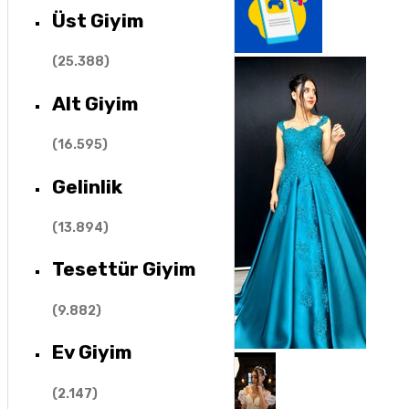
Üst Giyim
(
25.388
)
Alt Giyim
(
16.595
)
Gelinlik
(
13.894
)
Tesettür Giyim
(
9.882
)
Ev Giyim
(
2.147
)