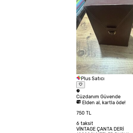
Plus Satıcı
Cüzdanım
Güvende
Elden al, kartla öde!
750 TL
6
taksit
VİNTAGE ÇANTA DERİ