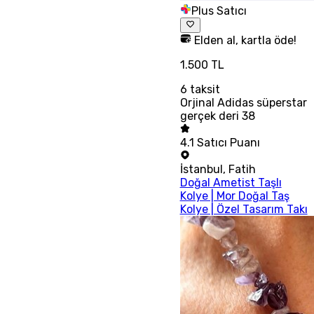
Plus Satıcı
Elden al, kartla öde!
1.500 TL
6
taksit
Orjinal Adidas süperstar
gerçek deri 38
4.1
Satıcı Puanı
İstanbul
,
Fatih
Doğal Ametist Taşlı
Kolye | Mor Doğal Taş
Kolye | Özel Tasarım Takı