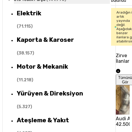
bulundu
Elektrik
Aradığın 
artık
yayında
değil.
(
71.115
)
Aşağıdak
benzer
ilanlara 
Kaporta & Karoser
atabilirsi
(
38.157
)
Zirve
İlanlar
Motor & Mekanik
Tümün
(
11.218
)
Gör
Yürüyen & Direksiyon
(
5.327
)
Audi A6
Ateşleme & Yakıt
42.500