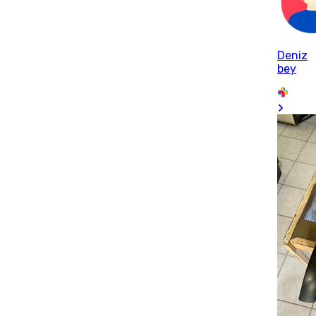
Deniz
bey