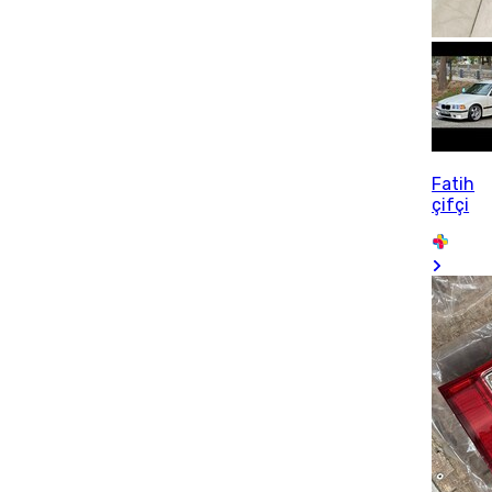
Fatih
çifçi