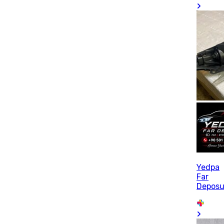
Yedpa
Far
Depos