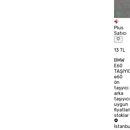
Plus
Satıcı
13 TL
BMW
E60
TAŞIYI
e60
ön
taşyıcı
arka
taşıyıcı
uygun
fiyatlar
stoklar
İstanbu