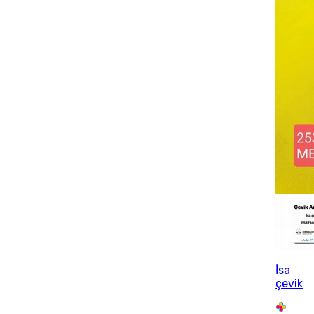
İsa
çevik