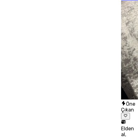
Öne
Çıkan
Elden
al,