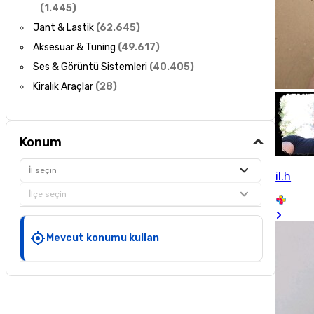
(
1.445
)
Jant & Lastik
(
62.645
)
Aksesuar & Tuning
(
49.617
)
Ses & Görüntü Sistemleri
(
40.405
)
Kiralık Araçlar
(
28
)
Konum
İl seçin
il.h
İlçe seçin
Mevcut konumu kullan