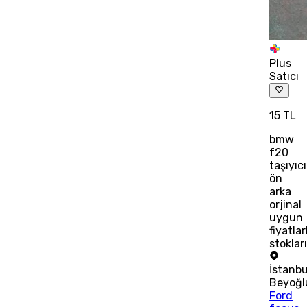
Plus
Satıcı
15 TL
bmw
f20
taşıyıcı
ön
arka
orjinal
uygun
fiyatlar
stoklar
İstanbu
Beyoğl
Ford