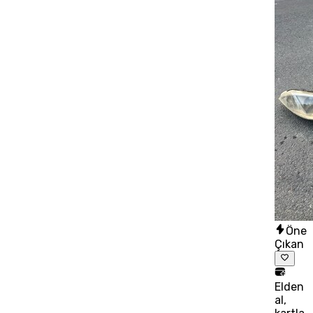
Öne
Çıkan
Elden
al,