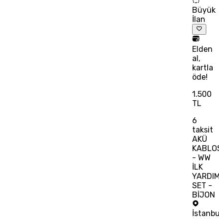
Büyük
İlan
Elden
al,
kartla
öde!
1.500
TL
6
taksit
AKÜ
KABLO
- WW
İLK
YARDI
SET -
BİJON
İstanbu