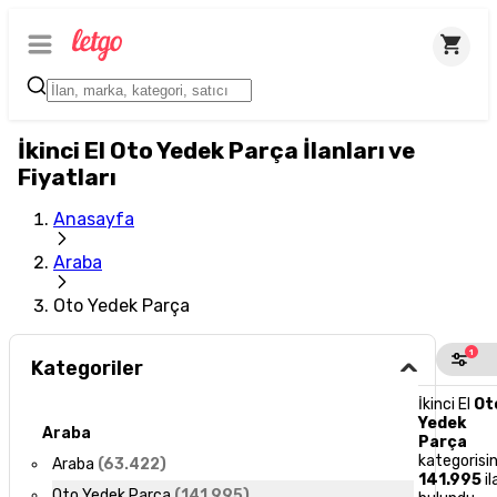
İkinci El Oto Yedek Parça İlanları ve
Fiyatları
Anasayfa
Araba
Oto Yedek Parça
1
Kategoriler
İkinci El
Ot
Yedek
Araba
Parça
kategorisi
Araba
(
63.422
)
141.995
il
Oto Yedek Parça
(
141.995
)