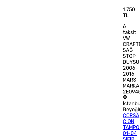
1.750
TL
6
taksit
VW
CRAFT
SAĞ
STOP
DUYSU
2006-
2016
MARS
MARKA
2E094
İstanbu
Beyoğl
CORSA
C ÖN
TAMPO
01-04
SIFIR