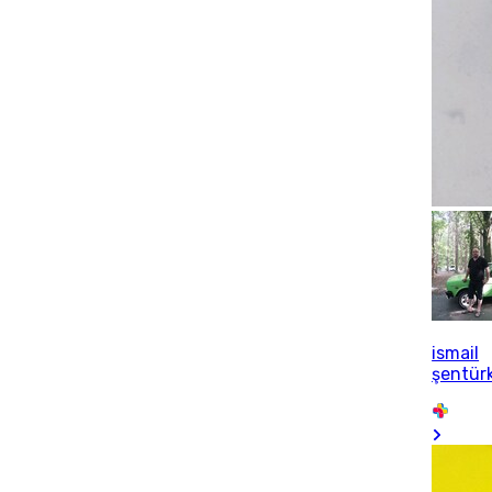
ismail
şentür