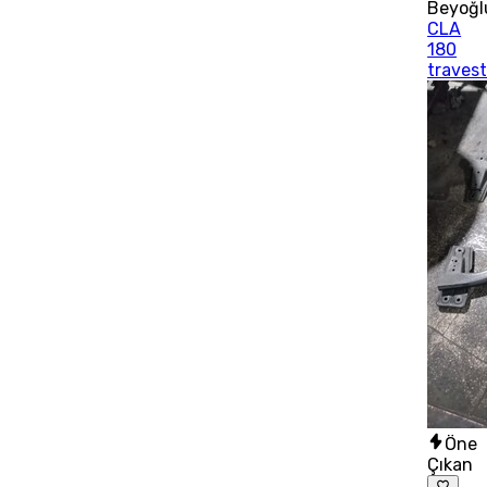
Beyoğl
CLA
180
traves
Öne
Çıkan