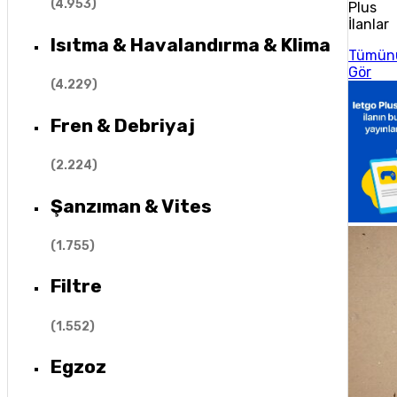
(
4.953
)
Plus
İlanlar
Isıtma & Havalandırma & Klima
Tümün
Gör
(
4.229
)
Fren & Debriyaj
(
2.224
)
Şanzıman & Vites
(
1.755
)
Filtre
(
1.552
)
Egzoz