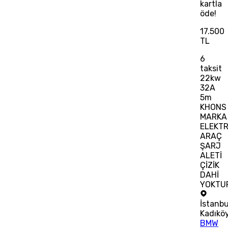
kartla
öde!
17.500
TL
6
taksit
22kw
32A
5m
KHONS
MARKA
ELEKTR
ARAÇ
ŞARJ
ALETİ
ÇİZİK
DAHİ
YOKTU
İstanbu
Kadıkö
BMW