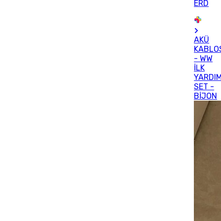
ERD
AKÜ
KABLO
- WW
İLK
YARDI
SET -
BİJON